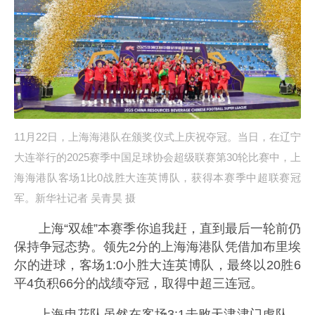
11月22日，上海海港队在颁奖仪式上庆祝夺冠。当日，在辽宁
大连举行的2025赛季中国足球协会超级联赛第30轮比赛中，上
海海港队客场1比0战胜大连英博队，获得本赛季中超联赛冠
军。新华社记者 吴青昊 摄
上海“双雄”本赛季你追我赶，直到最后一轮前仍
保持争冠态势。领先2分的上海海港队凭借加布里埃
尔的进球，客场1:0小胜大连英博队，最终以20胜6
平4负积66分的战绩夺冠，取得中超三连冠。
上海申花队虽然在客场3:1击败天津津门虎队，