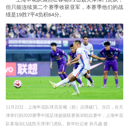
但只能连续第二个赛季收获亚军，本赛季他们的战
绩是19胜7平4负积64分。
11月22日，上海申花队球员吴曦（前）点球破门。当日，在天
津举行的2025赛季中国足球超级联赛第30轮比赛中，上海申花
队客场3比1战胜天津津门虎队。新华社记者 孙凡越 摄