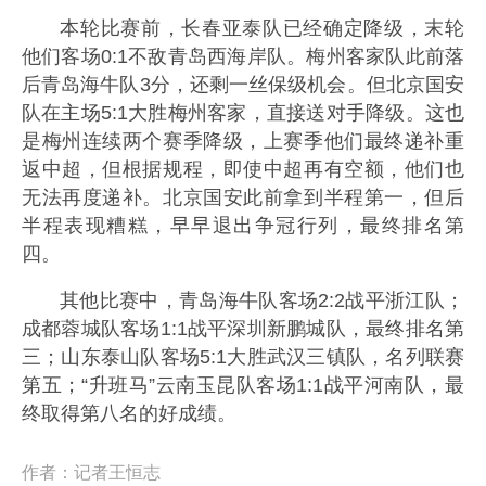
本轮比赛前，长春亚泰队已经确定降级，末轮
他们客场0:1不敌青岛西海岸队。梅州客家队此前落
后青岛海牛队3分，还剩一丝保级机会。但北京国安
队在主场5:1大胜梅州客家，直接送对手降级。这也
是梅州连续两个赛季降级，上赛季他们最终递补重
返中超，但根据规程，即使中超再有空额，他们也
无法再度递补。北京国安此前拿到半程第一，但后
半程表现糟糕，早早退出争冠行列，最终排名第
四。
其他比赛中，青岛海牛队客场2:2战平浙江队；
成都蓉城队客场1:1战平深圳新鹏城队，最终排名第
三；山东泰山队客场5:1大胜武汉三镇队，名列联赛
第五；“升班马”云南玉昆队客场1:1战平河南队，最
终取得第八名的好成绩。
作者：
记者王恒志