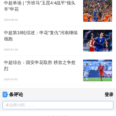
中超单场 | “升班马”玉昆4:4战平“领头
羊”申花
2025-08-03
中超第18轮综述：申花“复仇”河南继续
领跑
2025-07-28
中超综合：国安申花取胜 榜首之争愈
烈
2025-07-01
条评论
0
登录
来说两句吧。。。