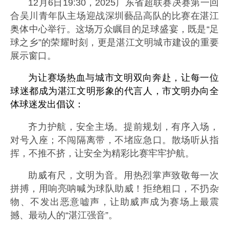
12月6日19:30，2025广东省超联赛决赛第一回
合吴川青年队主场迎战深圳藝品高队的比赛在湛江
奥体中心举行。这场万众瞩目的足球盛宴，既是“足
球之乡”的荣耀时刻，更是湛江文明城市建设的重要
展示窗口。
为让赛场热血与城市文明双向奔赴，让每一位
球迷都成为湛江文明形象的代言人，市文明办向全
体球迷发出倡议：
齐力护航，安全主场。提前规划，有序入场，
对号入座；不闯隔离带，不堵应急口。散场听从指
挥，不推不挤，让安全为精彩比赛牢牢护航。
助威有尺，文明为音。用热烈掌声致敬每一次
拼搏，用响亮呐喊为球队助威！拒绝粗口，不扔杂
物、不发出恶意嘘声，让助威声成为赛场上最震
撼、最动人的“湛江强音”。