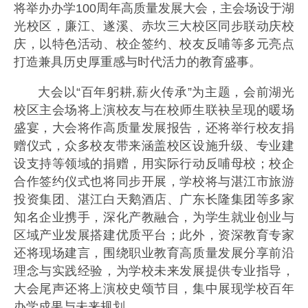
将举办办学100周年高质量发展大会，主会场设于湖
光校区，廉江、遂溪、赤坎三大校区同步联动庆校
庆，以特色活动、校企签约、校友反哺等多元亮点
打造兼具历史厚重感与时代活力的教育盛事。
大会以“百年躬耕,薪火传承”为主题，会前湖光
校区主会场将上演校友与在校师生联袂呈现的暖场
盛宴，大会将作高质量发展报告，还将举行校友捐
赠仪式，众多校友带来涵盖校区设施升级、专业建
设支持等领域的捐赠，用实际行动反哺母校；校企
合作签约仪式也将同步开展，学校将与湛江市旅游
投资集团、湛江白天鹅酒店、广东长隆集团等多家
知名企业携手，深化产教融合，为学生就业创业与
区域产业发展搭建优质平台；此外，资深教育专家
还将现场建言，围绕职业教育高质量发展分享前沿
理念与实践经验，为学校未来发展提供专业指导，
大会尾声还将上演校史颂节目，集中展现学校百年
办学成果与未来规划。