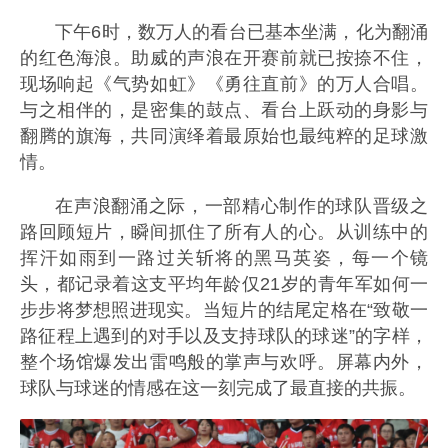
下午6时，数万人的看台已基本坐满，化为翻涌
的红色海浪。助威的声浪在开赛前就已按捺不住，
现场响起《气势如虹》《勇往直前》的万人合唱。
与之相伴的，是密集的鼓点、看台上跃动的身影与
翻腾的旗海，共同演绎着最原始也最纯粹的足球激
情。
在声浪翻涌之际，一部精心制作的球队晋级之
路回顾短片，瞬间抓住了所有人的心。从训练中的
挥汗如雨到一路过关斩将的黑马英姿，每一个镜
头，都记录着这支平均年龄仅21岁的青年军如何一
步步将梦想照进现实。当短片的结尾定格在“致敬一
路征程上遇到的对手以及支持球队的球迷”的字样，
整个场馆爆发出雷鸣般的掌声与欢呼。屏幕内外，
球队与球迷的情感在这一刻完成了最直接的共振。