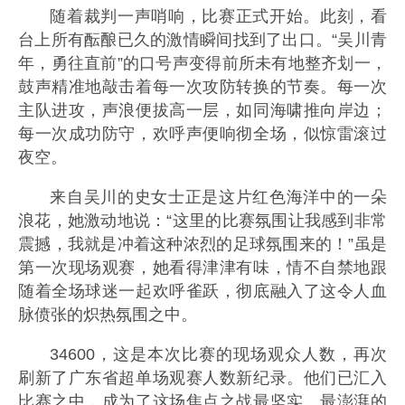
随着裁判一声哨响，比赛正式开始。此刻，看
台上所有酝酿已久的激情瞬间找到了出口。“吴川青
年，勇往直前”的口号声变得前所未有地整齐划一，
鼓声精准地敲击着每一次攻防转换的节奏。每一次
主队进攻，声浪便拔高一层，如同海啸推向岸边；
每一次成功防守，欢呼声便响彻全场，似惊雷滚过
夜空。
来自吴川的史女士正是这片红色海洋中的一朵
浪花，她激动地说：“这里的比赛氛围让我感到非常
震撼，我就是冲着这种浓烈的足球氛围来的！”虽是
第一次现场观赛，她看得津津有味，情不自禁地跟
随着全场球迷一起欢呼雀跃，彻底融入了这令人血
脉偾张的炽热氛围之中。
34600，这是本次比赛的现场观众人数，再次
刷新了广东省超单场观赛人数新纪录。他们已汇入
比赛之中，成为了这场焦点之战最坚实、最澎湃的