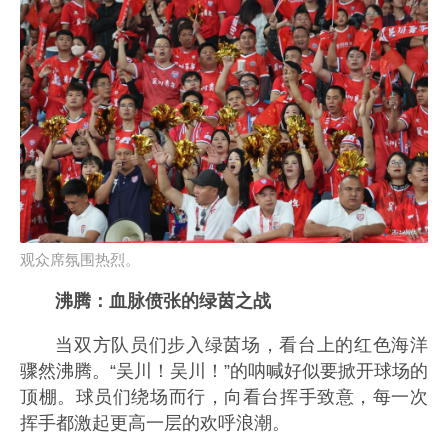
观众席氛围热烈。
沸腾：血脉偾张的绿茵之战
当双方队员们步入绿茵场，看台上的红色海洋
骤然沸腾。“吴川！吴川！”的呐喊好似要掀开球场的
顶棚。球员们绕场而行，向看台挥手致意，每一次
挥手都激起更高一层的欢呼浪潮。