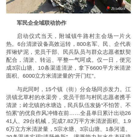
军民企全域联动协作
启动仪式当天，附城镇牛路村主会场一片火
热。6台清淤设备高效运转，800名军、民、企代表
挥锹铲泥，党员干部、民兵队员与群众志愿者默契
配合，清淤、转运、平整一气呵成。仅一日，便完
成3宗山塘、10条渠道清淤，拿下6600平方米清淤
面积、6000立方米清淤量的“开门红”。
与此同时，15个镇（街）分会场同步发力。江
洪镇北草村的水渠旁，党员干部与村民志愿者携手
清淤；岭北镇的水塘边，民兵队伍发扬“不怕苦、不
怕累”的优良作风冲锋在前……全县单日累计出动26
41人、29台机械，完成7.82万平方米清淤面积、1.9
6万立方米清淤量，5宗水塘、3宗山塘、1条河道、
39条渠道实现“清肠焕新”，灌溉能力与水生态环境