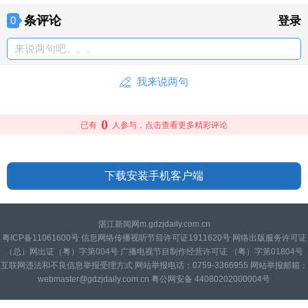
条评论
0
登录
来说两句吧。。。
我来说两句
0
已有
人参与，点击查看更多精彩评论
下载安装手机客户端
湛江新闻网m.gdzjdaily.com.cn
粤ICP备11061600号 信息网络传播视听节目许可证1911620号 网络出版服务许可证
（总）网出证（粤）字第004号 广播电视节目制作经营许可证 （粤）字第01804号
互联网违法和不良信息举报受理方式 网站举报电话：0759-3366955 网站举报邮箱：
webmaster@gdzjdaily.com.cn 粤公网安备 44080202000004号