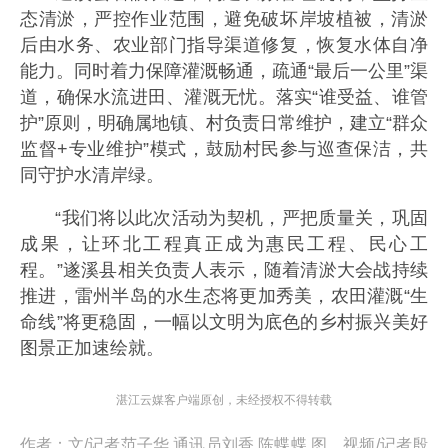
态清淤，严控作业范围，避免破坏岸坡植被，清淤
后由水务、农业部门指导渠道修复，恢复水体自净
能力。同时着力保障灌溉畅通，疏通“最后一公里”渠
道，确保水流进田、灌溉无忧。落实“谁受益、谁管
护”原则，明确属地镇、村负责日常维护，建立“群众
监督+专业维护”模式，鼓励村民参与巡查保洁，共
同守护水清岸绿。
“我们将以此次活动为契机，严把质量关，巩固
成果，让环北工程真正成为惠民工程、民心工
程。”遂溪县相关负责人表示，随着清淤大会战持续
推进，雷州半岛的水生态将更加秀美，农田灌溉“生
命线”将更稳固，一幅以文明为底色的乡村振兴美好
图景正加速绘就。
湛江云媒客户端原创，未经授权不得转载
作者：
文/记者范子华 通讯员刘香 陈蝶蝶 图、视频/记者殷