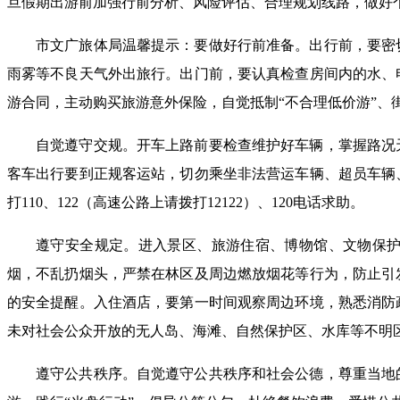
旦假期出游前加强行前分析、风险评估、合理规划线路，做好
市文广旅体局温馨提示：要做好行前准备。出行前，要密
雨雾等不良天气外出旅行。出门前，要认真检查房间内的水、
游合同，主动购买旅游意外保险，自觉抵制“不合理低价游”、
自觉遵守交规。开车上路前要检查维护好车辆，掌握路况
客车出行要到正规客运站，切勿乘坐非法营运车辆、超员车辆
打110、122（高速公路上请拨打12122）、120电话求助。
遵守安全规定。进入景区、旅游住宿、博物馆、文物保
烟，不乱扔烟头，严禁在林区及周边燃放烟花等行为，防止引
的安全提醒。入住酒店，要第一时间观察周边环境，熟悉消防
未对社会公众开放的无人岛、海滩、自然保护区、水库等不明
遵守公共秩序。自觉遵守公共秩序和社会公德，尊重当地