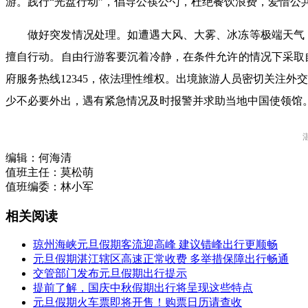
游。践行“光盘行动”，倡导公筷公勺，杜绝餐饮浪费，爱惜公
做好突发情况处理。如遭遇大风、大雾、冰冻等极端天气
擅自行动。自由行游客要沉着冷静，在条件允许的情况下采取
府服务热线12345，依法理性维权。出境旅游人员密切关注
少不必要外出，遇有紧急情况及时报警并求助当地中国使领馆。外交部全球
编辑：
何海清
值班主任：
莫松萌
值班编委：
林小军
相关阅读
琼州海峡元旦假期客流迎高峰 建议错峰出行更顺畅
元旦假期湛江辖区高速正常收费 多举措保障出行畅通
交管部门发布元旦假期出行提示
提前了解，国庆中秋假期出行将呈现这些特点
元旦假期火车票即将开售！购票日历请查收