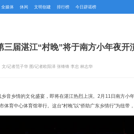
全媒体
休闲
文明创建
排行榜
今日辟谣榜
第三届湛江“村晚”将于南方小年夜开
文/记者范子华 图/记者欧阳泽 张锋锋 李忠 林志华
乡音乡情的文化盛宴，即将在湛江热烈上演。2月11日南方小年夜
市体育中心体育馆举行。这台“村晚”以“侨助广东乡情行”为纽带