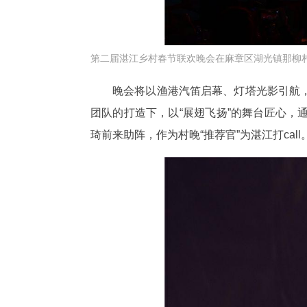
第二届湛江乡村春节联欢晚会在麻章区湖光镇那柳
晚会将以渔港汽笛启幕、灯塔光影引航
团队的打造下，以“展翅飞扬”的舞台匠心
琦前来助阵，作为村晚“推荐官”为湛江打call