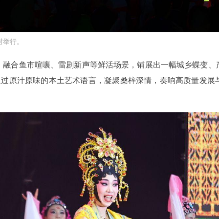
村举行。
，融合鱼市喧嚷、雷剧新声等鲜活场景，铺展出一幅城乡蝶变、
，通过原汁原味的本土艺术语言，凝聚桑梓深情，奏响高质量发展
。