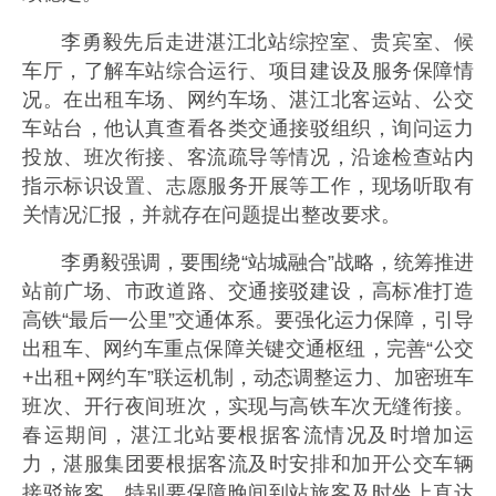
李勇毅先后走进湛江北站综控室、贵宾室、候
车厅，了解车站综合运行、项目建设及服务保障情
况。在出租车场、网约车场、湛江北客运站、公交
车站台，他认真查看各类交通接驳组织，询问运力
投放、班次衔接、客流疏导等情况，沿途检查站内
指示标识设置、志愿服务开展等工作，现场听取有
关情况汇报，并就存在问题提出整改要求。
李勇毅强调，要围绕“站城融合”战略，统筹推进
站前广场、市政道路、交通接驳建设，高标准打造
高铁“最后一公里”交通体系。要强化运力保障，引导
出租车、网约车重点保障关键交通枢纽，完善“公交
+出租+网约车”联运机制，动态调整运力、加密班车
班次、开行夜间班次，实现与高铁车次无缝衔接。
春运期间，湛江北站要根据客流情况及时增加运
力，湛服集团要根据客流及时安排和加开公交车辆
接驳旅客，特别要保障晚间到站旅客及时坐上直达