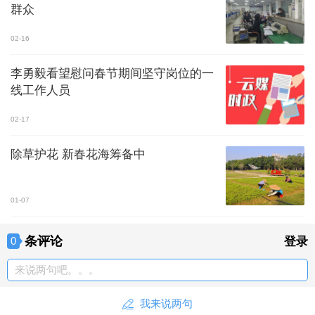
群众
02-16
李勇毅看望慰问春节期间坚守岗位的一
线工作人员
02-17
除草护花 新春花海筹备中
01-07
条评论
0
登录
来说两句吧。。。
我来说两句