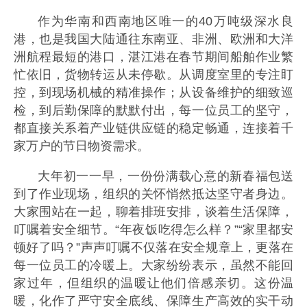
作为华南和西南地区唯一的40万吨级深水良
港，也是我国大陆通往东南亚、非洲、欧洲和大洋
洲航程最短的港口，湛江港在春节期间船舶作业繁
忙依旧，货物转运从未停歇。从调度室里的专注盯
控，到现场机械的精准操作；从设备维护的细致巡
检，到后勤保障的默默付出，每一位员工的坚守，
都直接关系着产业链供应链的稳定畅通，连接着千
家万户的节日物资需求。
大年初一一早，一份份满载心意的新春福包送
到了作业现场，组织的关怀悄然抵达坚守者身边。
大家围站在一起，聊着排班安排，谈着生活保障，
叮嘱着安全细节。“年夜饭吃得怎么样？”“家里都安
顿好了吗？”声声叮嘱不仅落在安全规章上，更落在
每一位员工的冷暖上。大家纷纷表示，虽然不能回
家过年，但组织的温暖让他们倍感亲切。这份温
暖，化作了严守安全底线、保障生产高效的实干动