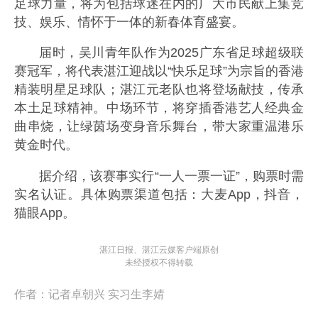
足球力量，将为包括球迷在内的广大市民献上集竞
技、娱乐、情怀于一体的新春体育盛宴。
届时，吴川青年队作为2025广东省足球超级联
赛冠军，将代表湛江迎战以“快乐足球”为宗旨的香港
精装明星足球队；湛江元老队也将登场献技，传承
本土足球精神。中场环节，将穿插香港艺人经典金
曲串烧，让绿茵场变身音乐舞台，带大家重温港乐
黄金时代。
据介绍，该赛事实行“一人一票一证”，购票时需
实名认证。具体购票渠道包括：大麦App，抖音，
猫眼App。
湛江日报、湛江云媒客户端原创
未经授权不得转载
作者：
记者卓朝兴 实习生李婧