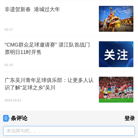
非遗贺新春 港城过大年
02-17
“CMG群众足球邀请赛” 湛江队首战门
票明日11时开售
01-15
广东吴川青年足球俱乐部：让更多人认
识了解“足球之乡”吴川
2025-10-21
条评论
0
登录
来说两句吧。。。