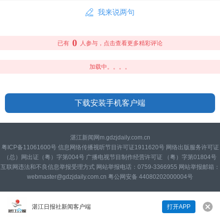
我来说两句
0
已有
人参与，点击查看更多精彩评论
加载中。。。。
下载安装手机客户端
湛江新闻网m.gdzjdaily.com.cn
粤ICP备11061600号 信息网络传播视听节目许可证1911620号 网络出版服务许可证
（总）网出证（粤）字第004号 广播电视节目制作经营许可证 （粤）字第01804号
互联网违法和不良信息举报受理方式 网站举报电话：0759-3366955 网站举报邮箱：
webmaster@gdzjdaily.com.cn 粤公网安备 44080202000004号
湛江日报社新闻客户端
打开APP
来说两句吧...