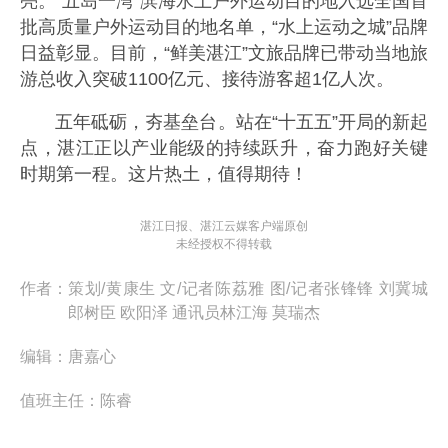
亮。“五岛一湾”滨海水上户外运动目的地入选全国首
批高质量户外运动目的地名单，“水上运动之城”品牌
日益彰显。目前，“鲜美湛江”文旅品牌已带动当地旅
游总收入突破1100亿元、接待游客超1亿人次。
五年砥砺，夯基垒台。站在“十五五”开局的新起
点，湛江正以产业能级的持续跃升，奋力跑好关键
时期第一程。这片热土，值得期待！
湛江日报、湛江云媒客户端原创
未经授权不得转载
作者：
策划/黄康生 文/记者陈荔雅 图/记者张锋锋 刘冀城
郎树臣 欧阳泽 通讯员林江海 莫瑞杰
编辑：
唐嘉心
值班主任：
陈睿