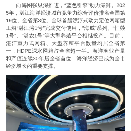
向海图强纵深推进，“蓝色引擎”动力澎湃。202
5年，湛江海洋经济城市竞争力综合评价排名全国第
19位、全省第3位。全球首艘漂浮式动力定位网箱型
工船“湛江湾1号”完成交付使用，“海威”系列、“恒燚
1号”、“湛农1号”等大型养殖平台相继投产。目前，
湛江重力式网箱、大型养殖平台数量均居全省第
一，HDPE深水网箱占全省超一半。海洋渔业产量
和产值连续30年居全省首位，海洋经济已成为全市
经济增长的重要支撑。