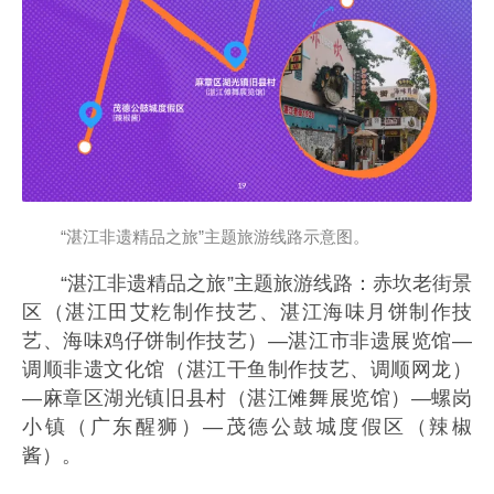
“湛江非遗精品之旅”主题旅游线路示意图。
“湛江非遗精品之旅”主题旅游线路：赤坎老街景
区（湛江田艾籺制作技艺、湛江海味月饼制作技
艺、海味鸡仔饼制作技艺）—湛江市非遗展览馆—
调顺非遗文化馆（湛江干鱼制作技艺、调顺网龙）
—麻章区湖光镇旧县村（湛江傩舞展览馆）—螺岗
小镇（广东醒狮）—茂德公鼓城度假区（辣椒
酱）。