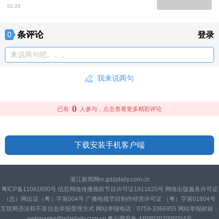
02-20
条评论
0
登录
来说两句吧。。。
我来说两句
0
已有
人参与，点击查看更多精彩评论
下载安装手机客户端
湛江新闻网m.gdzjdaily.com.cn
粤ICP备11061600号 信息网络传播视听节目许可证1911620号 网络出版服务许可证
（总）网出证（粤）字第004号 广播电视节目制作经营许可证 （粤）字第01804号
互联网违法和不良信息举报受理方式 网站举报电话：0759-3366955 网站举报邮箱：
webmaster@gdzjdaily.com.cn 粤公网安备 44080202000004号