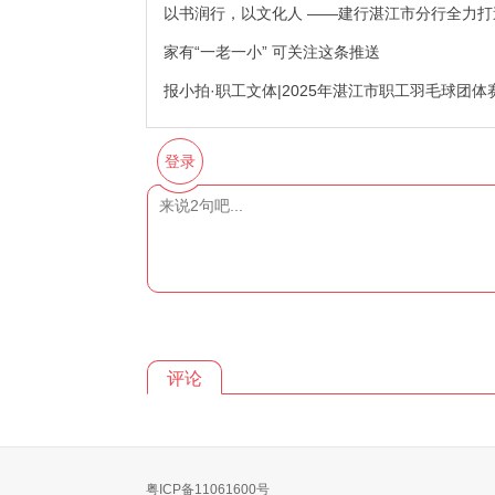
以书润行，以文化人 ——建行湛江市分行全力打
家有“一老一小” 可关注这条推送
报小拍·职工文体|2025年湛江市职工羽毛球团体
登录
评论
粤ICP备11061600号