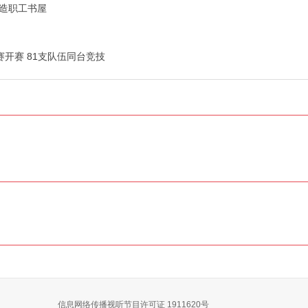
造职工书屋
赛开赛 81支队伍同台竞技
信息网络传播视听节目许可证 1911620号