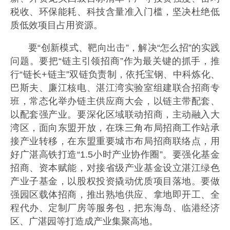
税收、环保能耗、科技含量准入门槛，坚决杜绝低
质低效项目占用资源。
要“创新模式、靶向出击”，解决“怎么招”的实践
问题。要把“链主引领招商”作为最关键的抓手，推
行“链长+链主”双链负责制，依托宝钢、中科炼化、
巴斯夫、廉江核电、湛江湾实验室组建联合招商专
班，常态化举办链主供应商大会，以链主带配套、
以配套强产业。要深化区域联动招商，主动融入大
湾区，面向东盟开放，在珠三角布局招商工作站承
接产业转移，在东盟重要城市布局招商联络点，用
好广湛高铁打造“1.5小时产业协作圈”。要强化基金
招商、资本赋能，对接省级产业基金设立湛江绿色
产业子基金，以股权投资撬动优质项目落地。要做
强园区载体招商，推出熟地供应、拿地即开工、全
程代办、定制厂房等服务包，把东海岛、临港经济
区、广湛园等打造成产业集聚高地。