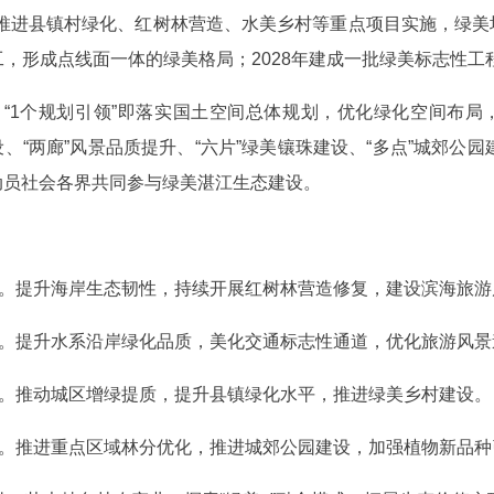
推进县镇村绿化、红树林营造、水美乡村等重点项目实施，绿美场
，形成点线面一体的绿美格局；2028年建成一批绿美标志性工
框架。“1个规划引领”即落实国土空间总体规划，优化绿化空间布
设、“两廊”风景品质提升、“六片”绿美镶珠建设、“多点”城郊公园
，动员社会各界共同参与绿美湛江生态建设。
动。提升海岸生态韧性，持续开展红树林营造修复，建设滨海旅
动。提升水系沿岸绿化品质，美化交通标志性通道，优化旅游风
动。推动城区增绿提质，提升县镇绿化水平，推进绿美乡村建设。
动。推进重点区域林分优化，推进城郊公园建设，加强植物新品