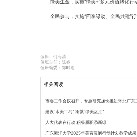
绿美生金，实施“绿美+”多元价值转化行
全民参与，实施“四季绿动、全民共建”
编辑：
何海清
值班主任：
陈睿
值班编委：
郑时雨
相关阅读
市委工作会议召开，专题研究加快推进环北广东
建设“水美半岛” 绘就“绿美湛江”
人大代表在行动 积极履职添新绿
广东海洋大学2025年美育浸润行动计划教学成