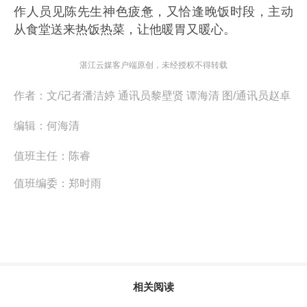
作人员见
陈先生
神色疲惫，又恰逢晚饭时段，主动
从食堂送来热饭热菜，让他暖胃又暖心。
湛江云媒客户端原创，未经授权不得转载
作者：
文/记者潘洁婷 通讯员黎壁贤 谭海清 图/通讯员赵卓
编辑：
何海清
值班主任：
陈睿
值班编委：
郑时雨
相关阅读