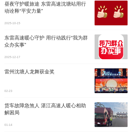
昼夜守护暖旅途 东雷高速沈塘站用行
动诠释“平安力量”
2025-10-15
东雷高速暖心守护 用行动践行“我为群
众办实事”
2025-12-17
雷州沈塘人龙舞获金奖
02-23
货车故障急煞人 湛江高速人暖心相助
解困局
01-14