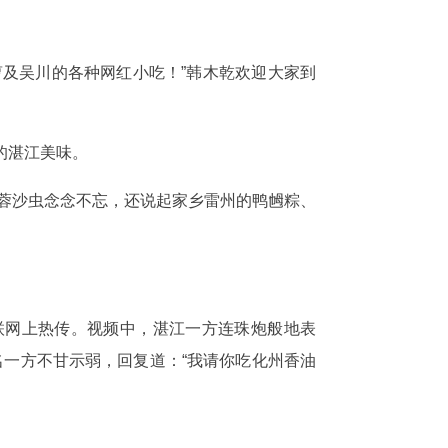
。
及吴川的各种网红小吃！”韩木乾欢迎大家到
的湛江美味。
蒜蓉沙虫念念不忘，还说起家乡雷州的鸭乸粽、
联网上热传。视频中，湛江一方连珠炮般地表
名一方不甘示弱，回复道：“我请你吃化州香油