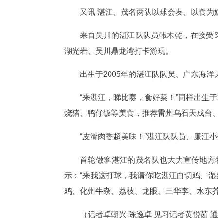
又讯 湛江、茂名两队以球会友、以食为
来自吴川的湛江队队员韩木乾，在接受
湖光岩、吴川鼎龙湾打卡游玩。
出生于2005年的湛江队队员、广东海
“来湛江，睇比赛，食好菜！”同样出生
烧猪、鸭仔饭等美食，推荐雷州乌石天成台
“皮滑肉香超美味！”湛江队队员、廉江小
首轮做客湛江的茂名队也大力宣传地方
示：“来我这打球，我请你吃湛江白切鸡、湿
鸡、化州牛杂、荔枝、龙眼、三华李、水东芥
（记者卓朝兴 陈逸卓 见习记者黄悦茹 