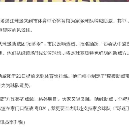
00多名湛江球迷来到市体育中心体育馆为家乡球队呐喊助威。其中
道靓丽的风景线。
江队球迷助威团“招募令”，市民反响热烈、报名踊跃，协会从中
。他们从绿茵场“转战”篮球馆，将足球赛场特色鲜明的助威方式
威团于21日提前来到体育馆排练。他们精心制定了“应援助威
全力为球队造势。
江蓝”方阵整齐威武、格外醒目。大家又唱又跳、呐喊助威，全程
篮在家门口征战‘粤BA’，我更要全力以赴支持家乡球队！”球迷
通讯员李升悦）