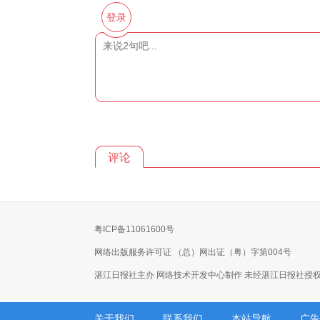
登录
评论
粤ICP备11061600号
网络出版服务许可证 （总）网出证（粤）字第004号
湛江日报社主办 网络技术开发中心制作 未经湛江日报社授
关于我们
联系我们
本站导航
广告