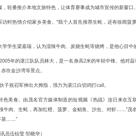
媒，轮番推介本地文旅特色，让体育赛事成为城市宣传的新窗口
采访时热情介绍家乡美食。“我个人首先推荐生蚝，还有徐闻菠萝
洋大学学生梁嘉瑞，认为湿辣牛肉、炭烧生蚝等烧烤，是他心目中
于2005年的湛江队队员林大，是一名身高2米的年轻中锋。他对
、赤坎金沙湾等景点。
伙子祝召军伸出大拇指，强力为湛江白切鸡打call。
特色美食。由茂名官方媒体制造的短视频《热战》连日来在互
辣牛肉、生蚝，再加红橙、菠萝、金鲳鱼、沙虫、对虾……”茂
菜……”
通讯员伍钰莹 邹晓华）