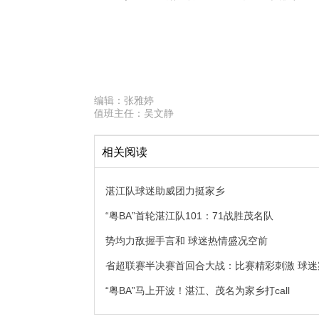
编辑：
张雅婷
值班主任：
吴文静
相关阅读
湛江队球迷助威团力挺家乡
“粤BA”首轮湛江队101：71战胜茂名队
势均力敌握手言和 球迷热情盛况空前
省超联赛半决赛首回合大战：比赛精彩刺激 球迷
“粤BA”马上开波！湛江、茂名为家乡打call