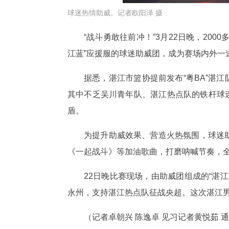
球迷热情助威。记者欧阳泽 摄
“战斗勇敢往前冲！”3月22日晚，20
江蓝”应援服的球迷助威团，成为赛场内外一
据悉，湛江市篮协提前发布“粤BA”湛
其中不乏吴川青年队、湛江热点队的铁杆球迷
盾。
为提升助威效果、营造火热氛围，球迷助
《一起战斗》等加油歌曲，打磨呐喊节奏，
22日晚比赛现场，由助威团组成的“湛
永州，支持湛江热点队征战央超。这次湛江男
（记者卓朝兴 陈逸卓 见习记者黄悦茹 