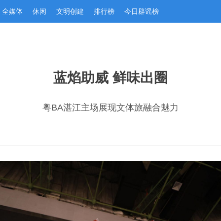
全媒体
休闲
文明创建
排行榜
今日辟谣榜
蓝焰助威 鲜味出圈
粤BA湛江主场展现文体旅融合魅力