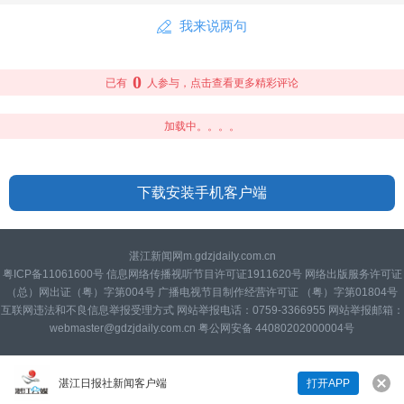
我来说两句
0
已有
人参与，点击查看更多精彩评论
加载中。。。。
下载安装手机客户端
湛江新闻网m.gdzjdaily.com.cn
粤ICP备11061600号 信息网络传播视听节目许可证1911620号 网络出版服务许可证
（总）网出证（粤）字第004号 广播电视节目制作经营许可证 （粤）字第01804号
互联网违法和不良信息举报受理方式 网站举报电话：0759-3366955 网站举报邮箱：
webmaster@gdzjdaily.com.cn 粤公网安备 44080202000004号
湛江日报社新闻客户端
打开APP
来说两句吧...