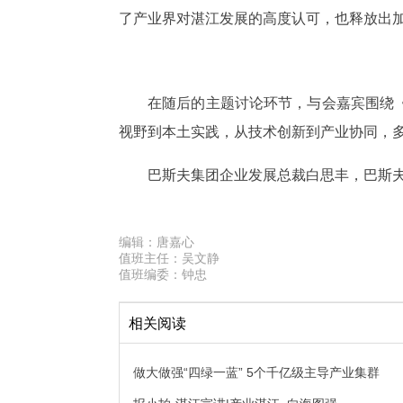
了产业界对湛江发展的高度认可，也释放出
在随后的主题讨论环节，与会嘉宾围绕
视野到本土实践，从技术创新到产业协同，
巴斯夫集团企业发展总裁白思丰，巴斯
编辑：
唐嘉心
值班主任：
吴文静
值班编委：
钟忠
相关阅读
做大做强“四绿一蓝” 5个千亿级主导产业集群