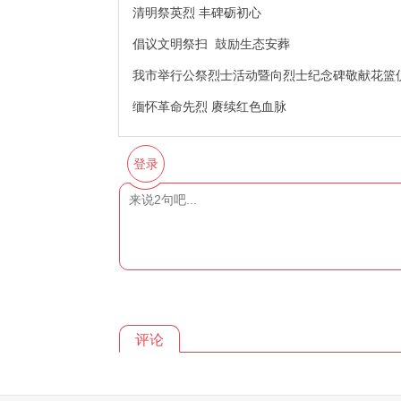
清明祭英烈 丰碑砺初心
倡议文明祭扫 鼓励生态安葬
我市举行公祭烈士活动暨向烈士纪念碑敬献花篮
缅怀革命先烈 赓续红色血脉
登录
评论