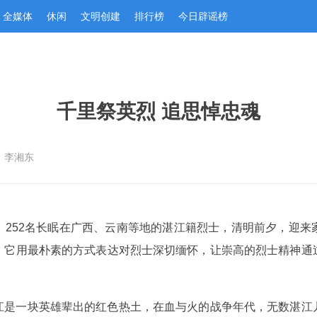
全媒体
休闲
文明创建
排行榜
今日辟谣榜
千里祭英烈 追思悼忠魂
：李湘东
。252名长眠在广西、云南等地的湛江籍烈士，清明前夕，迎来
。它用最朴素的方式表达对烈士深切缅怀，让崇高的烈士精神通
江是一块英雄辈出的红色热土，在血与火的战争年代，无数湛江