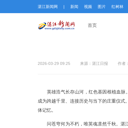
湛江新闻网
|
新闻
视频
图片
红树林
首页
2026-03-29 09:25
来源：湛江日报
作者
英雄浩气长存山河，红色基因根植血脉
成为跨越千里、连接历史与当下的庄重仪式
体记忆。
问苍穹何为不朽，唯英魂凛然千秋。湛