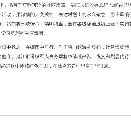
碑，书写了可歌可泣的壮丽篇章。湛江人民没有忘记长眠在异
扫活动，用深情的人文关怀，表达对烈士的永久敬意；用庄重的
神，我们将永续传承。清明将至，全市各级还通过线上线下祭扫
、学习英烈的浓厚氛围。
追思中铭志，在缅怀中前行。千里跨山越海的祭扫，让尊崇英烈
的坚守。湛江市退役军人事务局将继续做好烈士褒扬和烈属优待
慎终追远中赓续红色基因，在抚今追昔中坚定前行壮志。