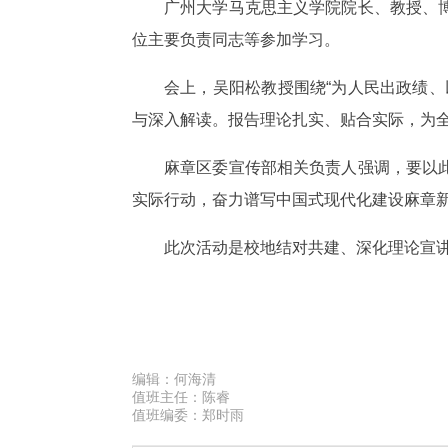
广州大学马克思主义学院院长、教授、
位主要负责同志等参加学习。
会上，吴阳松教授围绕“为人民出政绩
与深入解读。报告理论扎实、贴合实际，为
麻章区委宣传部相关负责人强调，要以
实际行动，奋力谱写中国式现代化建设麻章
此次活动是校地结对共建、深化理论宣
编辑：
何海清
值班主任：
陈睿
值班编委：
郑时雨