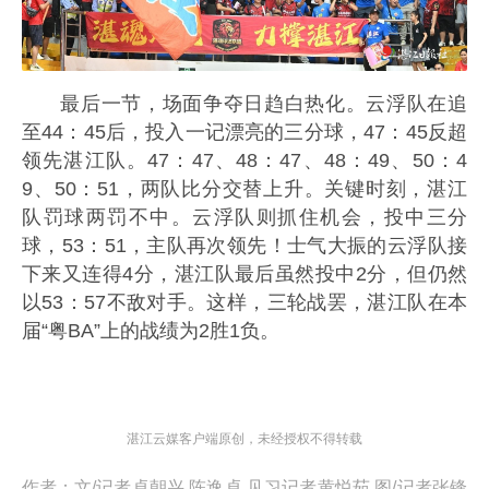
最后一节，场面争夺日趋白热化。云浮队在追
至
44：45
后，投入一记漂亮的三分球，
47
：45反超
领先湛江队。
47：47
、
48：47
、
48：49
、
50：4
9
、
50：51
，两队比分交替上升。关键时刻，湛江
队罚球两罚不中。云浮队则抓住机会，投中三分
球，
53：51
，主队再次领先！士气大振的云浮队接
下来又连得4分，湛江队最后虽然投中2分，但仍然
以
53：57
不敌对手。这样，三轮战罢，湛江队在本
届“粤BA”上的战绩为2胜1负。
湛江云媒客户端原创，未经授权不得转载
作者：
文/记者卓朝兴 陈逸卓 见习记者黄悦茹 图/记者张锋