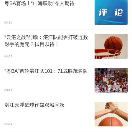
粤BA赛场上“山海联动”令人期待
04-10
“云湛之战”前瞻：湛江队能否打破连败
对手的魔咒？拭目以待！
04-07
“粤BA”首轮湛江队101：71战胜茂名队
03-22
湛江云浮篮球作媒双城同欢
04-09