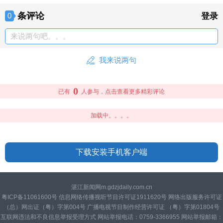
条评论
0
登录
来说两句吧。。。
我来说两句
0
已有
人参与，点击查看更多精彩评论
加载中。。。。
下载安装手机客户端
湛江新闻网m.gdzjdaily.com.cn
粤ICP备11061600号 信息网络传播视听节目许可证1911620号 网络出版服务许可证
（总）网出证（粤）字第004号 广播电视节目制作经营许可证 （粤）字第01804号
互联网违法和不良信息举报受理方式 网站举报电话：0759-3366955 网站举报邮箱：