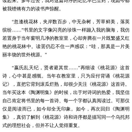
读起来。多年过去，我对这篇诗序的记忆早已尘封，现如今都
被我铿锵有力的读书声惊醒。
“忽逢桃花林，夹岸数百步，中无杂树，芳草鲜美，落英
缤纷……”书里的文字像闪亮的珍珠一样蹦入我的脑海，我仿
若置身于当年窗明几净的教室里，心却奔腾在一片既繁盛又红
艳的桃花林中。读罢仍忍不住一声感叹：“哇，那真是一片美
丽丰饶的世外桃源。”
“嬴氏乱天纪，贤者避其世……”再细读《桃花源》这首
诗，心中甚是感慨。当年在教室里，只为应付背诵《桃花源
记》，直把它背到滚瓜烂熟，却很少关注《桃花源》这首诗。
当年买这本《陶渊明集》的时候，出于对诗词的热爱，我坚信
自己肯定将书里的每一首诗、每一个字都认真阅读过。可那仅
仅是阅读而已，如今却全无印象。如今，再次回归《陶渊明
集》，真切了解到《桃花源》诗和诗序都是描写同一个乌托邦
式的理想社会，但并不让人觉得重复。