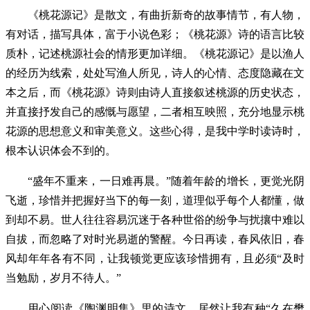
《桃花源记》是散文，有曲折新奇的故事情节，有人物，
有对话，描写具体，富于小说色彩；《桃花源》诗的语言比较
质朴，记述桃源社会的情形更加详细。《桃花源记》是以渔人
的经历为线索，处处写渔人所见，诗人的心情、态度隐藏在文
本之后，而《桃花源》诗则由诗人直接叙述桃源的历史状态，
并直接抒发自己的感慨与愿望，二者相互映照，充分地显示桃
花源的思想意义和审美意义。这些心得，是我中学时读诗时，
根本认识体会不到的。
“盛年不重来，一日难再晨。”随着年龄的增长，更觉光阴
飞逝，珍惜并把握好当下的每一刻，道理似乎每个人都懂，做
到却不易。世人往往容易沉迷于各种世俗的纷争与扰攘中难以
自拔，而忽略了对时光易逝的警醒。今日再读，春风依旧，春
风却年年各有不同，让我顿觉更应该珍惜拥有，且必须“及时
当勉励，岁月不待人。”
用心阅读《陶渊明集》里的诗文，居然让我有种“久在樊