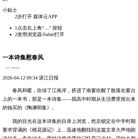
小贴士
2步打开 媒体云APP
1
点击右上角“…” 按钮
2
使用浏览器/Safari打开
一本诗集慰春风
——再读《陶渊明集》
2026-04-12 09:34
湛江日报
春风和暖，吹绿了江南岸，挤进了南窗吹醒了散落在窗台
上的一本书，那是一本诗集——我高中时期从生活费里抠出来
的钱买的《陶渊明集》。
我的目光在这本诗集的目录上浏览，然后锁定在中学时期
要求背诵的《桃花源记》上，迅速地翻找到这篇文章大声地朗