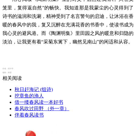
笼里，复得返自然”的畅快。我知道那是我蒙尘的心灵得到了
诗书的滋润和洗涮，精神受到了名言警句的启迪，让沐浴在香
暖的春风中的我，复又沉醉在充满花香的书香中，使读书成为
我心灵的避风港。而《陶渊明集》里田园之风的暖意和归隐的
淡泊，让我更有着“采菊东篱下，幽然见南山”的闲适和从容。
作者：
程中学
编辑：
林霖
相关阅读
秋日赶海记 (组诗)
挖章鱼的渔人
借一缕春风读一本好书
春风吹过田野 （外一章）
伴着春风读书