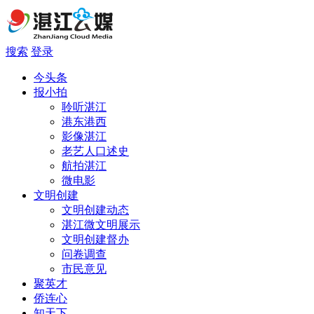
搜索
登录
今头条
报小拍
聆听湛江
港东港西
影像湛江
老艺人口述史
航拍湛江
微电影
文明创建
文明创建动态
湛江微文明展示
文明创建督办
问卷调查
市民意见
聚英才
侨连心
知天下