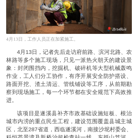
4月13日，工作人员正在加紧施工。
4月13日，记者先后走访府前路、滨河北路、农
林路等多个施工现场，只见一派热火朝天的建设景
象：封闭围挡内，挖掘机、破碎机等大型机械轰鸣
作业，工人们分工协作，有序开展安全防护搭设、
路面开挖、渣土清运、管线铺设等工序，从前期勘
察到现场施工，每一个环节都在安全规范下高效推
进。
该项目是遂溪县补齐市政基础设施短板、根治
城市内涝的重点民生工程，建设范围覆盖县城主城
区，北至287省道，西临遂溪河，南接沙坭村委会、
科恒荟景湾及新桥治超检查站一线，东抵山笃河。