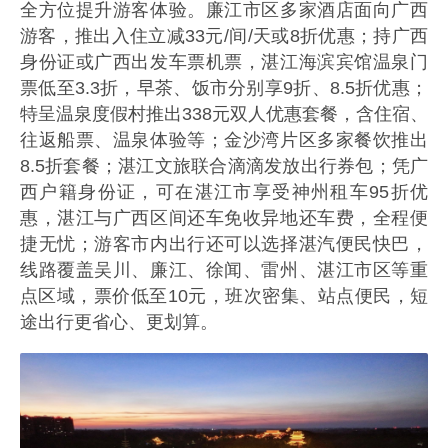
全方位提升游客体验。廉江市区多家酒店面向广西
游客，推出入住立减33元/间/天或8折优惠；持广西
身份证或广西出发车票机票，湛江海滨宾馆温泉门
票低至3.3折，早茶、饭市分别享9折、8.5折优惠；
特呈温泉度假村推出338元双人优惠套餐，含住宿、
往返船票、温泉体验等；金沙湾片区多家餐饮推出
8.5折套餐；湛江文旅联合滴滴发放出行券包；凭广
西户籍身份证，可在湛江市享受神州租车95折优
惠，湛江与广西区间还车免收异地还车费，全程便
捷无忧；游客市内出行还可以选择湛汽便民快巴，
线路覆盖吴川、廉江、徐闻、雷州、湛江市区等重
点区域，票价低至10元，班次密集、站点便民，短
途出行更省心、更划算。