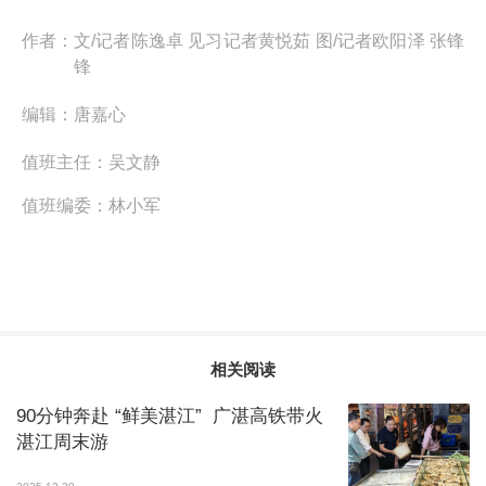
作者：
文/记者陈逸卓 见习记者黄悦茹 图/记者欧阳泽 张锋
锋
编辑：
唐嘉心
值班主任：
吴文静
值班编委：
林小军
相关阅读
90分钟奔赴 “鲜美湛江” 广湛高铁带火
湛江周末游