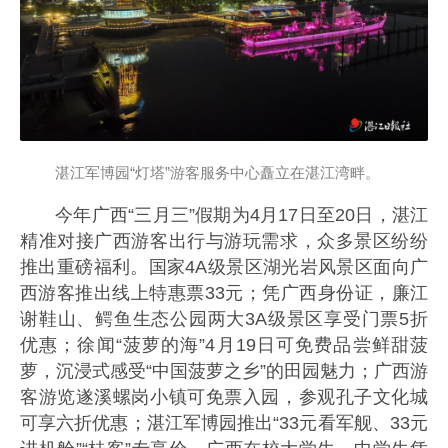
湛江军博园“灯塔”游客服务中心矗立在湛江湾畔。
今年广西“三月三”假期为4月17日至20日，湛江
精准对接广西游客出行与游玩需求，众多景区纷纷
推出重磅福利。国家4A级景区湖光岩风景区面向广
西游客推出线上特惠票33元；凭广西身份证，廉江
谢鞋山、鳄鱼生态公园两大3A级景区享受门票5折
优惠；徐闻“菠萝的海”4月19日可免费品尝鲜甜菠
萝，沉浸式感受“中国菠萝之乡”的田园魅力；广西游
客游览遂溪螺岗小镇可免票入园，参观孔子文化城
可享六折优惠；湛江军博园推出“33元看军舰、33元