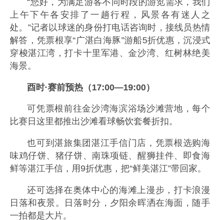
“您好，为满足游客不同时段的游览需求，我们
上午下午各安排了一趟行程，风景各有迷人之
处。”记者以球迷的身份打电话咨询时，接线员热情
解答，凭票根享“广湛白海豚”游船5折优惠，沉浸式
穿梭湛江湾，打卡十里军港、金沙湾、红树林绝美
海景。
酉时·赛前预热（17:00—19:00）
可凭票根前往金沙湾海滨浴场沙滩营地，每个
比赛日这里都推出沙滩看球畅饮套餐折扣。
也可到湛旅集团湛江手信门店，凭票根选购海
味鸡仔饼、猪仔饼、南珠项链、醒狮挂件、即食海
鲜等湛江手信，用9折优惠，把“鲜美湛江”带回家。
还可选择在奥体中心的海滩上漫步，打卡浪漫
日落和夜景。日落时分，夕阳余晖洒在海面，随手
一拍都是大片。