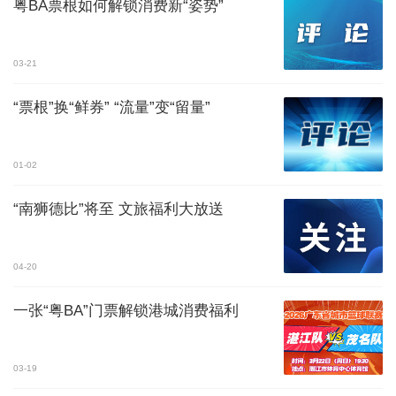
粤BA票根如何解锁消费新“姿势”
03-21
“票根”换“鲜券” “流量”变“留量”
01-02
“南狮德比”将至 文旅福利大放送
04-20
一张“粤BA”门票解锁港城消费福利
03-19