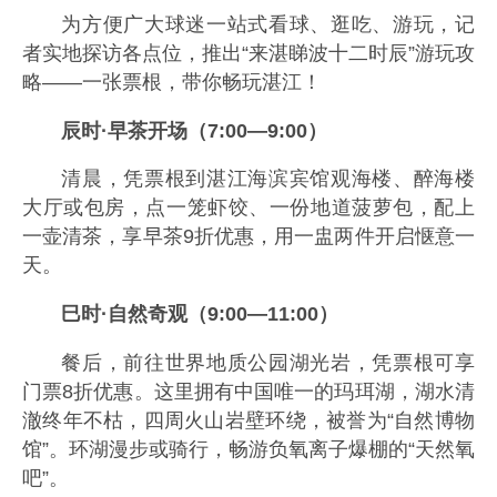
为方便广大球迷一站式看球、逛吃、游玩，记
者实地探访各点位，推出“来湛睇波十二时辰”游玩攻
略——一张票根，带你畅玩湛江！
辰时·早茶开场（7:00—9:00）
清晨，凭票根到湛江海滨宾馆观海楼、醉海楼
大厅或包房，点一笼虾饺、一份地道菠萝包，配上
一壶清茶，享早茶9折优惠，用一盅两件开启惬意一
天。
巳时·自然奇观（9:00—11:00）
餐后，前往世界地质公园湖光岩，凭票根可享
门票8折优惠。这里拥有中国唯一的玛珥湖，湖水清
澈终年不枯，四周火山岩壁环绕，被誉为“自然博物
馆”。环湖漫步或骑行，畅游负氧离子爆棚的“天然氧
吧”。