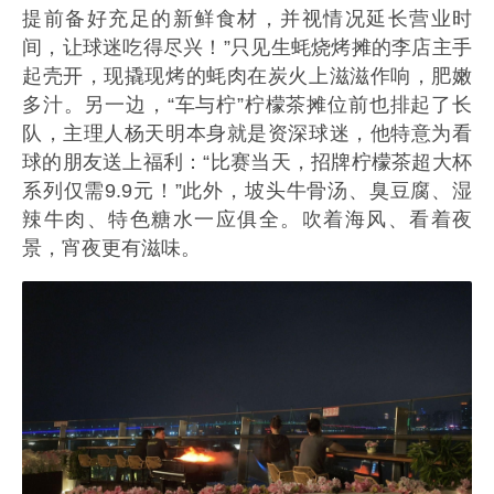
提前备好充足的新鲜食材，并视情况延长营业时
间，让球迷吃得尽兴！”只见生蚝烧烤摊的李店主手
起壳开，现撬现烤的蚝肉在炭火上滋滋作响，肥嫩
多汁。另一边，“车与柠”柠檬茶摊位前也排起了长
队，主理人杨天明本身就是资深球迷，他特意为看
球的朋友送上福利：“比赛当天，招牌柠檬茶超大杯
系列仅需9.9元！”此外，坡头牛骨汤、臭豆腐、湿
辣牛肉、特色糖水一应俱全。吹着海风、看着夜
景，宵夜更有滋味。