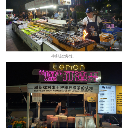
生蚝烧烤摊。