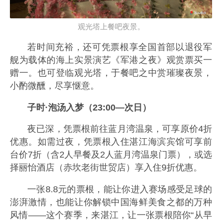
观光塔上餐吧夜景。
若时间充裕，还可凭票根享全国首部以退役军
舰为载体的海上实景演艺《军港之夜》观赏票买一
赠一。也可登临观光塔，于餐吧之中赏璀璨夜景，
小酌微醺，尽享惬意。
子时·泡汤入梦（23:00—次日）
夜已深，凭票根前往蓝月湾温泉，可享原价4折
优惠。如需过夜，凭票根入住湛江海滨宾馆可享前
台价7折（含2人早餐及2人蓝月湾温泉门票），或选
择丽怡酒店（赤坎老街世贸店）享入住9折优惠。
一张8.8元的票根，能让你进入赛场感受足球的
澎湃激情，也能让你解锁中国海鲜美食之都的万种
风情——这个赛季，来湛江，让一张票根陪你“从早