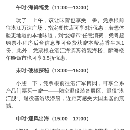
午时·海鲜犒赏（11:00—13:00）
玩了一上午，该让味蕾也享受一番。凭票根前
往湛江万达广场，指定餐饮店可享8折优惠；若想体
验更地道的本地味道，到“烧蠔帮”任意消费，凭粤超
购票小程序后台信息即可免费获赠本帮蒜香生蚝1
份。此外，凭票根在湛江海滨宾馆观海楼、醉海楼
午晚饭市也可享8.5折优惠。
未时·硬核探秘（13:00—15:00）
小憩一下，凭票根前往湛江军博园，可享全系
产品门票买一赠一——陆空退役装备展区、退役“湛
江舰”、退役基洛级潜艇，近距离感受大国重器的震
撼。
申时·迎风出海（15:00—17:00）