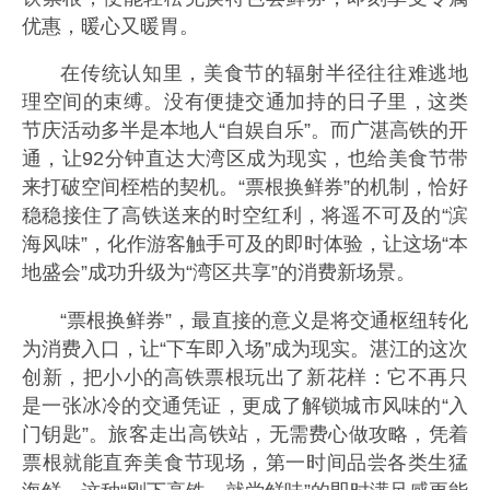
优惠，暖心又暖胃。
在传统认知里，美食节的辐射半径往往难逃地
理空间的束缚。没有便捷交通加持的日子里，这类
节庆活动多半是本地人“自娱自乐”。而广湛高铁的开
通，让92分钟直达大湾区成为现实，也给美食节带
来打破空间桎梏的契机。“票根换鲜券”的机制，恰好
稳稳接住了高铁送来的时空红利，将遥不可及的“滨
海风味”，化作游客触手可及的即时体验，让这场“本
地盛会”成功升级为“湾区共享”的消费新场景。
“票根换鲜券”，最直接的意义是将交通枢纽转化
为消费入口，让“下车即入场”成为现实。湛江的这次
创新，把小小的高铁票根玩出了新花样：它不再只
是一张冰冷的交通凭证，更成了解锁城市风味的“入
门钥匙”。旅客走出高铁站，无需费心做攻略，凭着
票根就能直奔美食节现场，第一时间品尝各类生猛