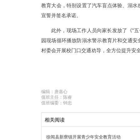
教育大会，特别设置了汽车盲点体验、溺水
宣誓并签名承诺。
此外，现场工作人员向家长发放了《“
园现场循环播放防溺水警示教育片和交通安
村委会开展校门口交通劝导，全方位提升安
编辑：
唐嘉心
值班主任：
陈睿
值班编委：
钟忠
相关阅读
徐闻县新寮镇开展青少年安全教育活动