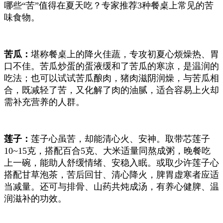
哪些“苦”值得在夏天吃？专家推荐3种餐桌上常见的苦
味食物。
苦瓜：
堪称餐桌上的降火佳蔬，专攻初夏心烦燥热、胃
口不佳。苦瓜炒蛋的蛋液缓和了苦瓜的寒凉，是温润的
吃法；也可以试试苦瓜酿肉，猪肉滋阴润燥，与苦瓜相
合，既减轻了苦，又化解了肉的油腻，适合容易上火却
需补充营养的人群。
莲子：
莲子心虽苦，却能清心火、安神。取带芯莲子
10~15克，搭配百合5克、大米适量同熬成粥，晚餐吃
上一碗，能助人舒缓情绪、安稳入眠。或取少许莲子心
搭配甘草泡茶，苦后回甘、清心降火，脾胃虚寒者应适
当减量。还可与排骨、山药共炖成汤，有养心健脾、温
润滋补的功效。