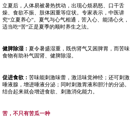
立夏后，人体易被暑热扰动，出现心烦易怒、口干舌
燥、食欲不振、肢体困重等症状。专家表示，中医讲
究“立夏养心”。夏气与心气相通，苦入心、能清心火，
适当吃“苦”正是夏季的顺时养生之法。
健脾除湿：
夏令暑盛湿重，既伤肾气又困脾胃，而苦味
食物有助补气固肾、健脾除湿。
促进食欲：
苦味能刺激味蕾，激活味觉神经；还可刺激
唾液腺，增进唾液分泌；同时刺激胃液和胆汁的分泌。
结合起来就会增进食欲、刺激消化能力。
苦，不只有苦瓜一种