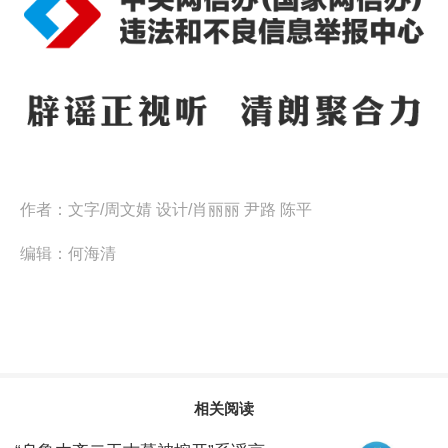
作者：
文字/周文婧 设计/肖丽丽 尹路 陈平
编辑：
何海清
相关阅读