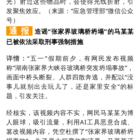
光）射过这些物品时，会使得光线折射，引
发聚焦效应。（来源：“应急管理部”微信公众
号）
通 报
造
谣“张家界玻璃桥坍塌”的马某某
已被依法采取刑事强制措施
“五一”假期前夕，有网民发布视频
详情：
称“湖南张家界大峡谷玻璃桥突发坍塌事故”，
画面中桥头断裂、人群四散奔逃，并配以“没
事儿就别出去玩儿了，还是家里安全”的标
题，引发关注。
经核实，该视频内容不实，网民马某某为博
人眼球，吸引流量，利用AI工具恶意合成、
篡改视频内容，凭空杜撰了“张家界玻璃桥坍