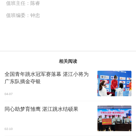
值班主任：
陈睿
值班编委：
钟忠
相关阅读
全国青年跳水冠军赛落幕 湛江小将为
广东队摘金夺银
04-07
同心助梦育雏鹰 湛江跳水结硕果
02-10