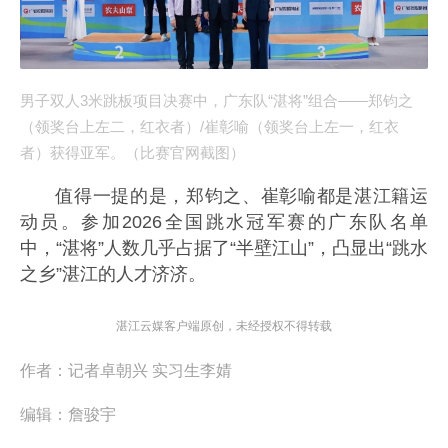
男子双人3米跳板项目决赛中，广东队“湛将”组合——郑钧之
（领奖台上左二，红衣者）/崔彰喻（领奖台上左一，红衣
者）获得亚军。（比赛官网截图）
值得一提的是，郑钧之、崔彰喻都是湛江籍运
动员。参加2026全国跳水冠军赛的广东队名单
中，“湛将”人数几乎占据了“半壁江山”，凸显出“跳水
之乡”湛江的人才济济。
湛江云媒客户端原创，未经授权不得转载
作者：
记者卓朝兴 实习生李婧
编辑：
詹骏宇