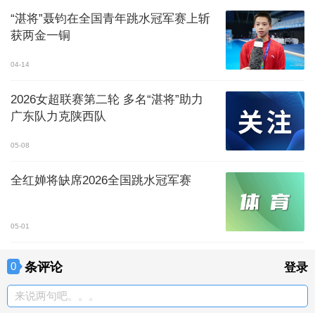
“湛将”聂钧在全国青年跳水冠军赛上斩
获两金一铜
04-14
2026女超联赛第二轮 多名“湛将”助力
广东队力克陕西队
05-08
全红婵将缺席2026全国跳水冠军赛
05-01
条评论
0
登录
来说两句吧。。。