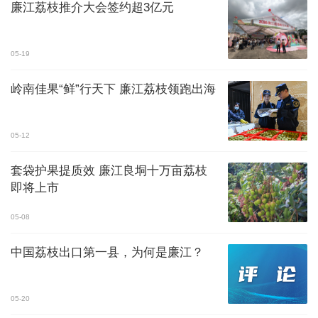
廉江荔枝推介大会签约超3亿元
05-19
岭南佳果“鲜”行天下 廉江荔枝领跑出海
05-12
套袋护果提质效 廉江良垌十万亩荔枝
即将上市
05-08
中国荔枝出口第一县，为何是廉江？
05-20