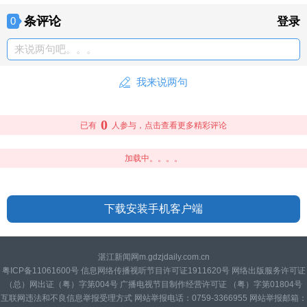
条评论
0
登录
来说两句吧。。。
我来说两句
0
已有
人参与，点击查看更多精彩评论
加载中。。。。
下载安装手机客户端
湛江新闻网m.gdzjdaily.com.cn
粤ICP备11061600号 信息网络传播视听节目许可证1911620号 网络出版服务许可证
（总）网出证（粤）字第004号 广播电视节目制作经营许可证 （粤）字第01804号
互联网违法和不良信息举报受理方式 网站举报电话：0759-3366955 网站举报邮箱：