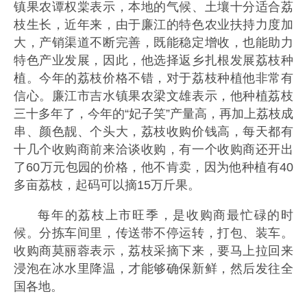
镇果农谭权棠表示，本地的气候、土壤十分适合荔
枝生长，近年来，由于廉江的特色农业扶持力度加
大，产销渠道不断完善，既能稳定增收，也能助力
特色产业发展，因此，他选择返乡扎根发展荔枝种
植。今年的荔枝价格不错，对于荔枝种植他非常有
信心。廉江市吉水镇果农梁文雄表示，他种植荔枝
三十多年了，今年的“妃子笑”产量高，再加上荔枝成
串、颜色靓、个头大，荔枝收购价钱高，每天都有
十几个收购商前来洽谈收购，有一个收购商还开出
了60万元包园的价格，他不肯卖，因为他种植有40
多亩荔枝，起码可以摘15万斤果。
每年的荔枝上市旺季，是收购商最忙碌的时
候。分拣车间里，传送带不停运转，打包、装车。
收购商莫丽蓉表示，荔枝采摘下来，要马上拉回来
浸泡在冰水里降温，才能够确保新鲜，然后发往全
国各地。