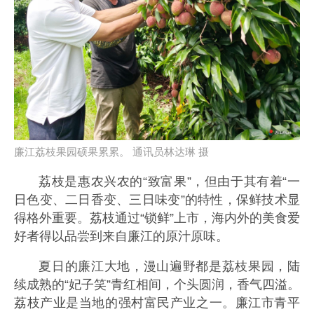
廉江荔枝果园硕果累累。 通讯员林达琳 摄
荔枝是惠农兴农的“致富果”，但由于其有着“一
日色变、二日香变、三日味变”的特性，保鲜技术显
得格外重要。荔枝通过“锁鲜”上市，海内外的美食爱
好者得以品尝到来自廉江的原汁原味。
夏日的廉江大地，漫山遍野都是荔枝果园，陆
续成熟的“妃子笑”青红相间，个头圆润，香气四溢。
荔枝产业是当地的强村富民产业之一。廉江市青平