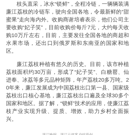
枝头直采，冰水“锁鲜”，全程冷链，一辆辆装满
廉江荔枝的冷链车，驶向全国各地，令最新鲜的“甜
蜜果”走向海内外。收购商谢培睿表示，他们公司主
要收购“妃子笑”，目前收购价每斤7元，大约每天收
购10万斤左右，目前，主要发往全国各地的商超和
水果市场，还出口到俄罗斯和东南亚的国家和地
区。
廉江荔枝种植有悠久的历史。目前，该市种植
荔枝面积约30万亩，形成了“妃子笑”、白糖罂、仙
进奉、冰荔等多元品种矩阵，年产荔枝20多万吨。2
0年来，廉江发展成为中国荔枝出口第一县、国家级
荔枝出口核心基地，廉江荔枝出口遍及全球30多个
国家和地区。据了解，“锁鲜”技术的应用，使廉江荔
枝产业实现升级、提质、增效，助力乡村全面振
兴。
湛江晚报、湛江云媒客户端原创