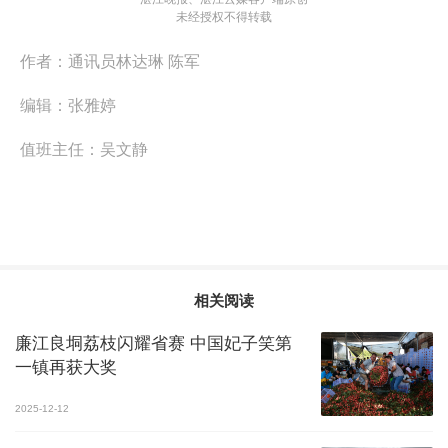
未经授权不得转载
作者：
通讯员林达琳 陈军
编辑：
张雅婷
值班主任：
吴文静
相关阅读
廉江良垌荔枝闪耀省赛 中国妃子笑第
一镇再获大奖
2025-12-12