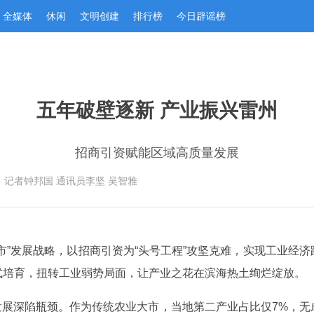
全媒体
休闲
文明创建
排行榜
今日辟谣榜
五年破壁逐新 产业振兴雷州
招商引资赋能区域高质量发展
：记者钟邦国 通讯员李坚 吴智雅
市”发展战略，以招商引资为“头号工程”攻坚克难，实现工业经
式培育，扭转工业弱势局面，让产业之花在滨海热土绚烂绽放。
产业发展深陷瓶颈。作为传统农业大市，当地第二产业占比仅7%，