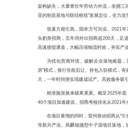
架构缺失，大量青壮年劳动力外流，坐拥三区
亚的制造基地与联结枢纽”发展定位，全力攻
筑巢方能引凤，固本方可兴业。2021
头躬身招商，五年间外出招商超200天，
高速接驳通道，大幅压缩物流时效，夯实产
为优化营商环境、破解企业落地难题，
房”模式，推行先租后让、拎包入驻模式，有
天，一年时间便实现建成试产。高效服务吸
精准施策换来硕果累累。截至2025年
40个项目加速建设。招商考核排名从2021
在项目量增的同时，雷州推动招商从“引资
等新兴产业。凤麟核微型中子源项目落地，