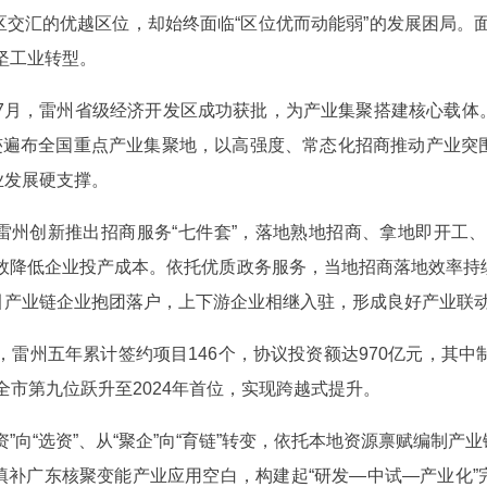
交汇的优越区位，却始终面临“区位优而动能弱”的发展困局。
坚工业转型。
年7月，雷州省级经济开发区成功获批，为产业集聚搭建核心载
足迹遍布全国重点产业集聚地，以高强度、常态化招商推动产业突
业发展硬支撑。
雷州创新推出招商服务“七件套”，落地熟地招商、拿地即开工、
效降低企业投产成本。依托优质政务服务，当地招商落地效率持
引产业链企业抱团落户，上下游企业相继入驻，形成良好产业联
底，雷州五年累计签约项目146个，协议投资额达970亿元，其
年全市第九位跃升至2024年首位，实现跨越式提升。
”向“选资”、从“聚企”向“育链”转变，依托本地资源禀赋编制
填补广东核聚变能产业应用空白，构建起“研发—中试—产业化”