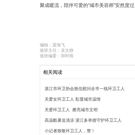
聚成暖流，陪伴可爱的“城市美容师”安然度
编辑：
梁海飞
值班主任：
吴文静
值班编委：
郑时雨
相关阅读
湛江市环卫协会致信慰问全市一线环卫工人
关爱女环卫工人 彰显城市温情
关爱环卫工人 擦亮城市文明
高温酷暑送清凉 湛江多举措守护环卫工人
小记者致敬环卫工人，赞！