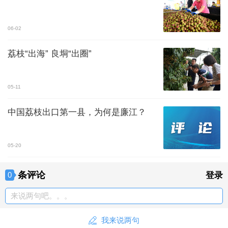
06-02
荔枝“出海” 良垌“出圈”
05-11
中国荔枝出口第一县，为何是廉江？
05-20
条评论
0
登录
来说两句吧。。。
我来说两句