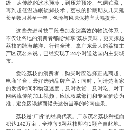
级：从传统的冰水预冷，到压差预冷、气调贮藏，
再到超低温冻眠锁鲜技术，荔枝的贮藏期从几天延
长至数月甚至一年，色泽与风味保持率大幅提升。
这些先进科技手段叠加发达高效的物流体系，
不仅让各地的消费者都能“鲜享”荔枝美味，更支撑起
荔枝的跨海越洋、行销全球。拿广东最大的荔枝主
产区茂名来说，已经实现了24小时送达国内主要城
市。
爱吃荔枝的消费者，购买时应选择正规商超、
电商平台，最好选购品牌产品；同时，问清楚商家
的发货时间和物流速度，及时收货、及时吃。对于
网络流传的加工视频，应以权威部门和专家解读为
准，避免因误解而错失这份当季的岭南佳果。
荔枝是“广货”的经典代表。广东茂名荔枝种植面
积达142万亩，全球每5颗荔枝即有1颗产自此地。