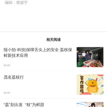
编辑：
詹骏宇
相关阅读
报小拍·科技|保障舌尖上的安全 荔枝保
鲜新技术应用
06-08
茂名荔枝行
06-08
“荔”刻出发 “枝”为鲜甜