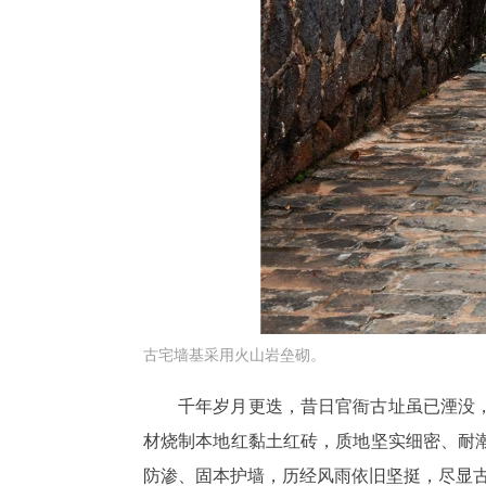
古宅墙基采用火山岩垒砌。
千年岁月更迭，昔日官衙古址虽已湮没
材烧制本地红黏土红砖，质地坚实细密、耐
防渗、固本护墙，历经风雨依旧坚挺，尽显