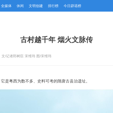
全媒体
休闲
文明创建
排行榜
今日辟谣榜
古村越千年 烟火文脉传
文/记者郎树臣 宋维玮 图/宋维玮
，它是粤西为数不多、史料可考的隋唐古县治遗址。