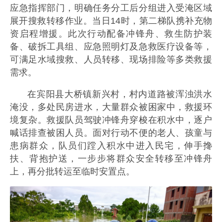
应急指挥部门，明确任务分工后分组进入受淹区域
展开搜救转移作业。当日14时，第二梯队携补充物
资启程增援。此次行动配备冲锋舟、救生防护装
备、破拆工具组、应急照明灯及急救医疗设备等，
可满足水域搜救、人员转移、现场排险等多类救援
需求。
在宾阳县大桥镇新兴村，村内道路被浑浊洪水
淹没，多处民房进水，大量群众被困家中，救援环
境复杂。救援队员驾驶冲锋舟穿梭在积水中，逐户
喊话排查被困人员。面对行动不便的老人、孩童与
患病群众，队员们蹚入积水中进入民宅，伸手搀
扶、背抱护送，一步步将群众安全转移至冲锋舟
上，再分批转运至临时安置点。