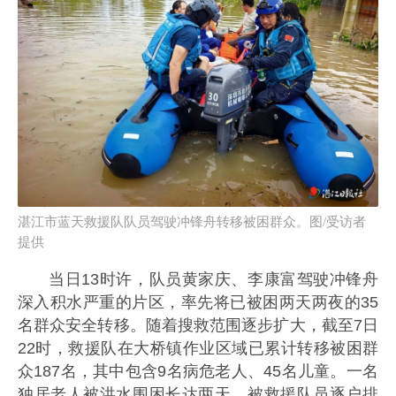
湛江市蓝天救援队队员驾驶冲锋舟转移被困群众。图/受访者
提供
当日13时许，队员黄家庆、李康富驾驶冲锋舟
深入积水严重的片区，率先将已被困两天两夜的35
名群众安全转移。随着搜救范围逐步扩大，截至7日
22时，救援队在大桥镇作业区域已累计转移被困群
众187名，其中包含9名病危老人、45名儿童。一名
独居老人被洪水围困长达两天，被救援队员逐户排