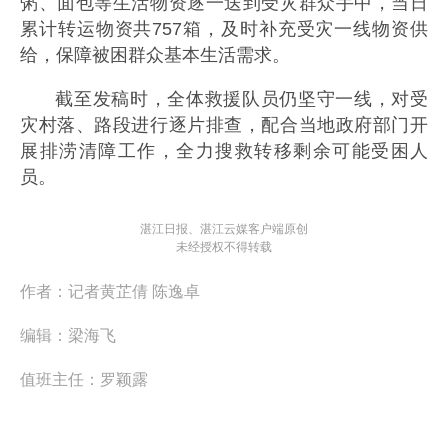
粥、面包等生活物资逐一送到受灾群众手中，当日
累计转运物资共757箱，及时补充受灾一线物资供
给，保障被困群众基本生活需求。
截至发稿时，全体救援队员仍坚守一线，对受
灾村落、路段进行逐片排查，配合当地政府部门开
展排涝清障工作，全力搜救转移剩余可能受困人
员。
湛江日报、湛江云媒客户端原创
未经授权不得转载
作者：
记者黄芷倩 陈逸卓
编辑：
梁海飞
值班主任：
罗颖露