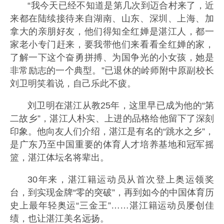
“我今天已经不知道是第几次到迈合村来了，近
来都在陆续接待来自湖南、山东、深圳、上海、加
拿大的亲朋好友，他们得知全红婵是湛江人，都一
家老小专门赶来，要我带他们来看看全红婵的家，
了解一下这个奋勇拼搏、为国争光的小女孩，她是
非常励志的一个典型。”已退休的岭师附中原副校长
刘卫明笑着说，自己乐此不疲。
刘卫明在湛江从教25年，这里早已成为他的“第
二故乡”，湛江人朴实、上进的品格给他留下了深刻
印象。他向友人们介绍，湛江是有名的“跳水之乡”，
是广东乃至中国重要的体育人才培养基地和冠军摇
篮，湛江体坛名将辈出。
30年来，湛江籍运动员从首次登上奥运领奖
台，到实现金牌“零的突破”，再到如今的中国体育历
史上最年轻奥运“三金王”……湛江籍运动员屡创佳
绩，也让湛江美名远扬。