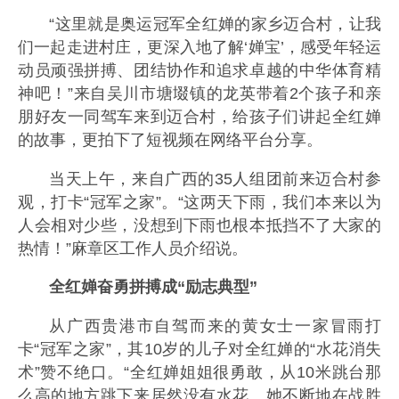
“这里就是奥运冠军全红婵的家乡迈合村，让我
们一起走进村庄，更深入地了解‘婵宝’，感受年轻运
动员顽强拼搏、团结协作和追求卓越的中华体育精
神吧！”来自吴川市塘㙍镇的龙英带着2个孩子和亲
朋好友一同驾车来到迈合村，给孩子们讲起全红婵
的故事，更拍下了短视频在网络平台分享。
当天上午，来自广西的35人组团前来迈合村参
观，打卡“冠军之家”。“这两天下雨，我们本来以为
人会相对少些，没想到下雨也根本抵挡不了大家的
热情！”麻章区工作人员介绍说。
全红婵奋勇拼搏成“励志典型”
从广西贵港市自驾而来的黄女士一家冒雨打
卡“冠军之家”，其10岁的儿子对全红婵的“水花消失
术”赞不绝口。“全红婵姐姐很勇敢，从10米跳台那
么高的地方跳下来居然没有水花。她不断地在战胜