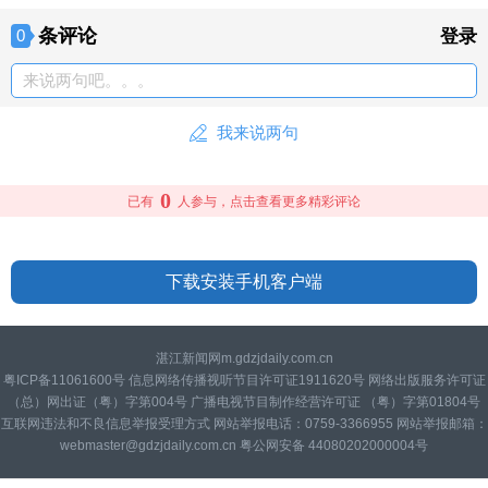
条评论
0
登录
来说两句吧。。。
我来说两句
0
已有
人参与，点击查看更多精彩评论
下载安装手机客户端
湛江新闻网m.gdzjdaily.com.cn
粤ICP备11061600号 信息网络传播视听节目许可证1911620号 网络出版服务许可证
（总）网出证（粤）字第004号 广播电视节目制作经营许可证 （粤）字第01804号
互联网违法和不良信息举报受理方式 网站举报电话：0759-3366955 网站举报邮箱：
webmaster@gdzjdaily.com.cn 粤公网安备 44080202000004号