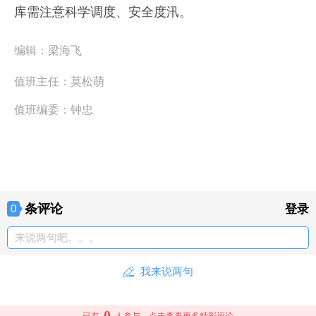
库需注意科学调度、安全度汛。
编辑：
梁海飞
值班主任：
莫松萌
值班编委：
钟忠
条评论
0
登录
来说两句吧。。。
我来说两句
0