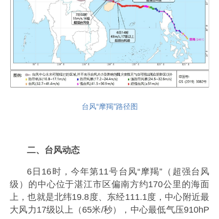
台风“摩羯”路径图
二、台风动态
6日16时，今年第11号台风“摩羯”（超强台风
级）的中心位于湛江市区偏南方约170公里的海面
上，也就是北纬19.8度、东经111.1度，中心附近最
大风力17级以上（65米/秒），中心最低气压910hP