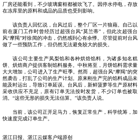
厂房还能看到，不少玻璃窗框都被吹飞了。因停水停电，存放
在冻库里的原料和成品的品质也受到影响。
该负责人回忆说，台风过后，整个厂区一片狼藉。自己以
前在厦门工作时曾经历过超强台风“莫兰蒂”，但此次超强台
风“摩羯”对徐闻的冲击，仍然感到心有余悸。尽管提前对台风
做了一些预防工作，但仍然无法避免较大的损失。
该公司主要生产凤梨馅和各种烘焙馅料，为诸多知名糕
饼、烘焙商户提供客制馅料服务。中秋将至，月饼馅料需求量
大大增加，公司进入了生产旺季。然而，超强台风“摩羯”的突
然袭击，打乱了公司的生产计划。原来刚生产完的馅料成品未
能及时运出，导致订单延误。台风后，新鲜菠萝等生产原材料
采收供应不充足，原有订单无法按时发货，不少订单也被取
消。“这些无形的损失无法估算。”该负责人说。
当前，该公司正开足马力，恢复正常生产，科学统筹，加
快速度完成订单生产。
湛江日报、湛江云媒客户端原创