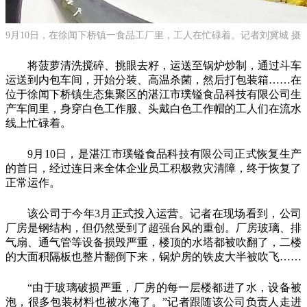
9月10日，在徐闻下桥镇一食品工厂里，工人在忙碌着。记者刘冀城 摄
将菠萝清洗搅碎、挑眼去籽，运送至锅炉炒制，通过斗车
运送到内包车间，开始分装、高温杀菌，然后打包装箱……在
位于徐闻下桥镇生态集聚区的湛江市璞镒食品科技有限公司生
产车间里，身穿白色工作服、头戴白色工作帽的工人们在流水
线上忙碌着。
9月10日，是湛江市璞镒食品科技有限公司正式恢复生产
的首日，经过连日来全体企业员工积极救灾清障，终于恢复了
正常运作。
该公司于今年3月正式投入运营。记者在现场看到，公司
厂房是钢结构，但仍然受到了超强台风的重创。厂房玻璃、排
气扇、通气管等设备损毁严重，楼顶的水塔都被吹翻了，二楼
的大面积隔板也整片翻倒下来，锅炉房的铁皮大半被吹飞……
“由于玻璃破损严重，厂房的每一层楼都进了水，设备被
泡，很多包装材料也被水淹了。”记者跟随该公司负责人走进