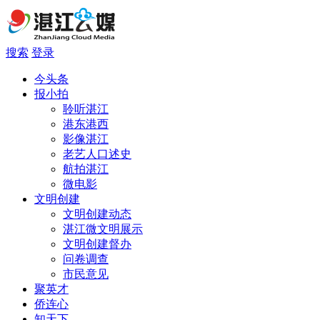
搜索
登录
今头条
报小拍
聆听湛江
港东港西
影像湛江
老艺人口述史
航拍湛江
微电影
文明创建
文明创建动态
湛江微文明展示
文明创建督办
问卷调查
市民意见
聚英才
侨连心
知天下