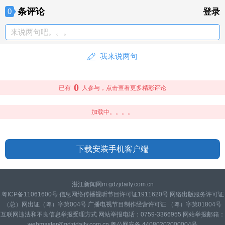
条评论
0
登录
来说两句吧。。。
我来说两句
0
已有
人参与，点击查看更多精彩评论
加载中。。。。
下载安装手机客户端
湛江新闻网m.gdzjdaily.com.cn
粤ICP备11061600号 信息网络传播视听节目许可证1911620号 网络出版服务许可证
（总）网出证（粤）字第004号 广播电视节目制作经营许可证 （粤）字第01804号
互联网违法和不良信息举报受理方式 网站举报电话：0759-3366955 网站举报邮箱：
webmaster@gdzjdaily.com.cn 粤公网安备 44080202000004号