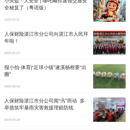
小头盔 · 大安全 | 哪吒喊你速领交通安
全秘笈了（粤语版）
2025-03-11
人保财险湛江市分公司向湛江市人民拜
年啦！
2025-01-27
报小拍·体育|“足球小镇”遂溪杨柑要“出
圈”
2025-06-16
人保财险湛江市分公司闻“汛”而动 多
举措筑牢暴雨灾害救援理赔防线
2025-05-29