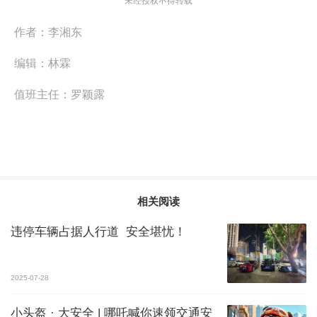
未经授权不得转载
作者：
李湘东
编辑：
林霖
值班主任：
罗颖露
相关阅读
违停车辆占据人行道 安全堪忧！
2025-07-28
小头盔 · 大安全 | 哪吒喊你速领交通安