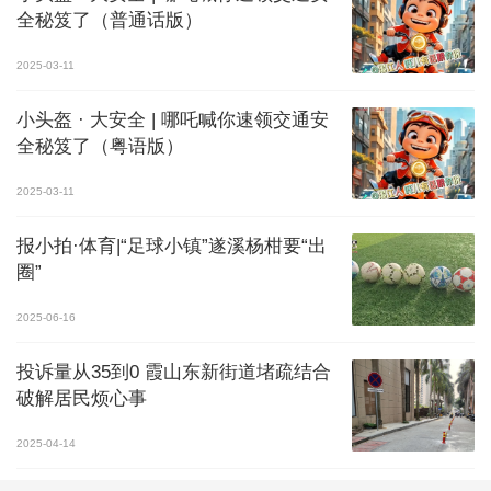
全秘笈了（普通话版）
2025-03-11
小头盔 · 大安全 | 哪吒喊你速领交通安
全秘笈了（粤语版）
2025-03-11
报小拍·体育|“足球小镇”遂溪杨柑要“出
圈”
2025-06-16
投诉量从35到0 霞山东新街道堵疏结合
破解居民烦心事
2025-04-14