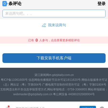
条评论
0
登录
来说两句吧。。。
我来说两句
0
已有
人参与，点击查看更多精彩评论
下载安装手机客户端
湛江新闻网m.gdzjdaily.com.cn
粤ICP备11061600号 信息网络传播视听节目许可证1911620号 网络出版服务许可证
（总）网出证（粤）字第004号 广播电视节目制作经营许可证 （粤）字第01804号
互联网违法和不良信息举报受理方式 网站举报电话：0759-3366955 网站举报邮箱：
webmaster@gdzjdaily.com.cn 粤公网安备 44080202000004号