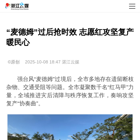
“麦德姆”过后抢时效 志愿红攻坚复产
暖民心
©原创
2025-10-08 18:47
湛江云媒
强台风“麦德姆”过境后，全市多地存在遗留断枝
杂物、交通受阻等问题。全市凝聚数千名“红马甲”力
量，全域推进灾后清障与秩序恢复工作，奏响攻坚
复产“协奏曲”。