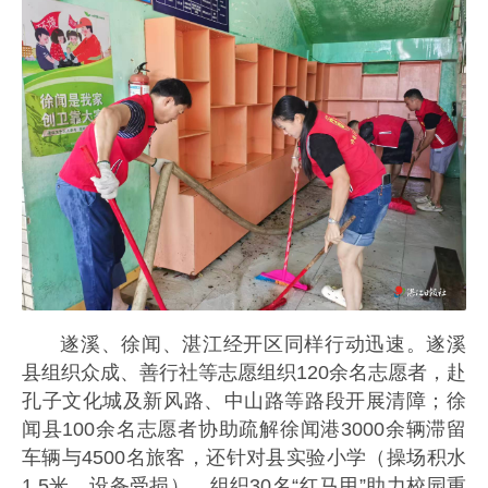
遂溪、徐闻、湛江经开区同样行动迅速。遂溪
县组织众成、善行社等志愿组织120余名志愿者，赴
孔子文化城及新风路、中山路等路段开展清障；徐
闻县100余名志愿者协助疏解徐闻港3000余辆滞留
车辆与4500名旅客，还针对县实验小学（操场积水
1.5米、设备受损），组织30名“红马甲”助力校园重