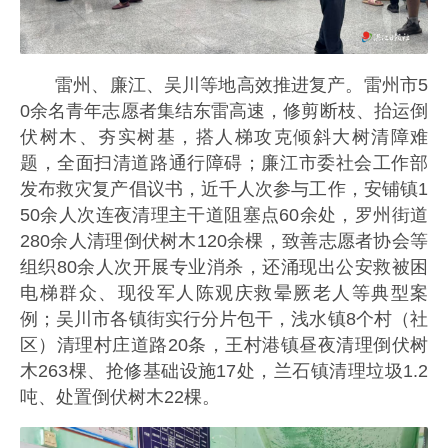
雷州、廉江、吴川等地高效推进复产。雷州市5
0余名青年志愿者集结东雷高速，修剪断枝、抬运倒
伏树木、夯实树基，搭人梯攻克倾斜大树清障难
题，全面扫清道路通行障碍；廉江市委社会工作部
发布救灾复产倡议书，近千人次参与工作，安铺镇1
50余人次连夜清理主干道阻塞点60余处，罗州街道
280余人清理倒伏树木120余棵，致善志愿者协会等
组织80余人次开展专业消杀，还涌现出公安救被困
电梯群众、现役军人陈观庆救晕厥老人等典型案
例；吴川市各镇街实行分片包干，浅水镇8个村（社
区）清理村庄道路20条，王村港镇昼夜清理倒伏树
木263棵、抢修基础设施17处，兰石镇清理垃圾1.2
吨、处置倒伏树木22棵。