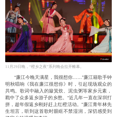
11月29日晚，“橙乡之夜”系列晚会拉开帷幕。
“廉江今晚天满星，我很想你……”廉江籍歌手钟
明秋唱响《我在廉江很想你》时，引起现场观众的
共鸣。歌词中融入的簸箕炊、泥虫粥等家乡元素，
戳中了众多返乡游子的乡愁。“近几年一直在深圳打
拼，趁年假返乡刚好赶上红橙活动。”廉江青年林先
生坦言，听到这首歌时眼眶不禁湿润，深切感受到