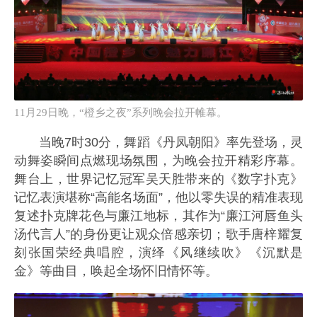
11月29日晚，“橙乡之夜”系列晚会拉开帷幕。
当晚7时30分，舞蹈《丹凤朝阳》率先登场，灵
动舞姿瞬间点燃现场氛围，为晚会拉开精彩序幕。
舞台上，世界记忆冠军吴天胜带来的《数字扑克》
记忆表演堪称“高能名场面”，他以零失误的精准表现
复述扑克牌花色与廉江地标，其作为“廉江河唇鱼头
汤代言人”的身份更让观众倍感亲切；歌手唐梓耀复
刻张国荣经典唱腔，演绎《风继续吹》《沉默是
金》等曲目，唤起全场怀旧情怀等。