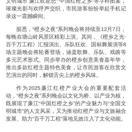
文明城市 廉江欢迎您”“中国红橙之乡”等字样图案，
璀璨光影与欢呼声交织，市民游客纷纷举起手机记
录这一震撼瞬间。
据悉，“橙乡之夜”系列晚会将持续至12月7日，
每晚在塘山岭风景区精彩上演。其间，《橙乡之光·
百千万工程》汇报演出、乐队狂欢、国标舞展演等8
场主题晚会将轮番登场，涵盖歌舞、乐队、戏曲等
多元艺术形式。同步举办的橙乡创意美食嘉年华，
推出多款红橙主题特色美食，让市民游客在欣赏文
艺演出的同时，解锁舌尖上的橙乡风味。
作为2025廉江红橙产业大会的重要配套活
动，“橙乡之夜”系列晚会以文化为桥、以产业为核，
既展现了廉江“中国红橙之乡”的产业魅力与“全国文
明城市”的人文风采，又为推动红橙产业与文旅融合
发展、助力“百千万工程”落地见效注入了文化动能。