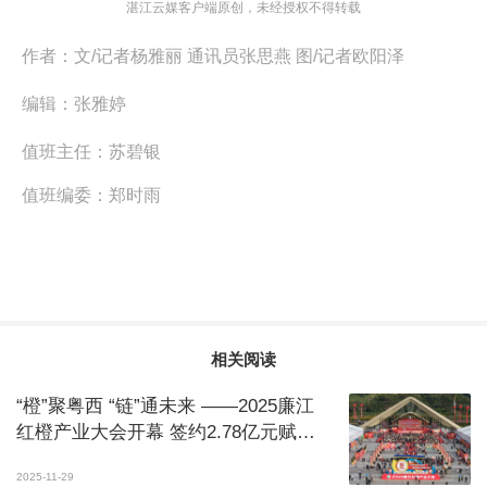
湛江云媒客户端原创，未经授权不得转载
作者：
文/记者杨雅丽 通讯员张思燕 图/记者欧阳泽
编辑：
张雅婷
值班主任：
苏碧银
值班编委：
郑时雨
相关阅读
“橙”聚粤西 “链”通未来 ——2025廉江
红橙产业大会开幕 签约2.78亿元赋
能“百千万工程”
2025-11-29