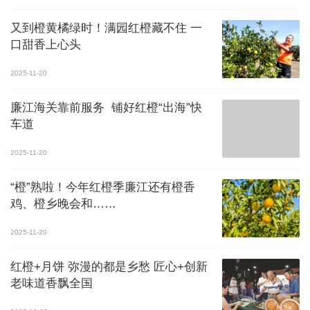
又到橙黄橘绿时！满园红橙藏不住 一
口甜香上心头
2025-11-20
廉江海关靠前服务 铺好红橙“出海”快
车道
2025-11-20
“橙”熟啦！今年红橙季廉江还有橙香
鸡、橙乡晚会和……
2025-11-20
红橙+月饼 弥漫的都是乡愁 匠心+创新
老味道香飘全国