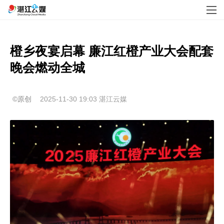
橙乡夜宴启幕 廉江红橙产业大会配套
晚会燃动全城
©原创
2025-11-30 19:03
湛江云媒