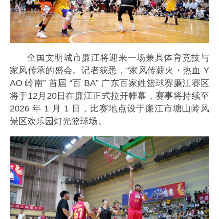
全国文明城市廉江将迎来一场兼具体育竞技与
家风传承的盛会。记者获悉，“家风传薪火・热血 Y
AO 岭南” 首届 “百 BA” 广东百家姓篮球赛廉江赛区
将于12月20日在廉江正式拉开帷幕，赛事将持续至
2026 年 1 月 1 日，比赛地点设于廉江市塘山岭风
景区欢乐园灯光篮球场。