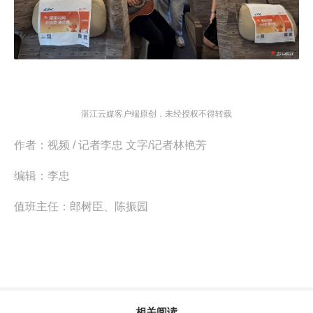
湛江云媒客户端原创，未经授权不得转载
作者：
视频 / 记者李忠 文字/记者林艳芳
编辑：
李忠
值班主任：
郎树臣、陈振园
相关阅读