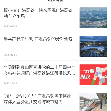
报小拍·广湛高铁｜快来围观广湛高铁
动车停车场
2025-08-08
早马蹄糕午生蚝 广湛高铁90分钟全包
2025-07-08
李勇毅到霞山区宣讲党的二十届四中全
会精神并调研广湛高铁湛江段沿线风貌
提升及湛江北站市政配套工程建设
2025-12-09
“湛江北站到了！” 广湛高铁试乘体验
媒体人盛赞湛江交通与城市魅力