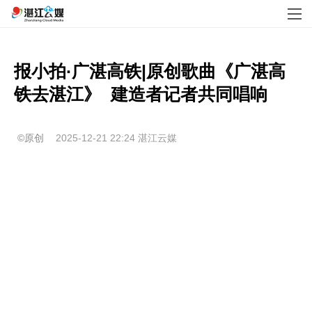
报小拍·广湛高铁|原创歌曲《广湛高
铁去湛江》  建造者记者共同唱响
©原创
2025-12-21 22:24
湛江云媒