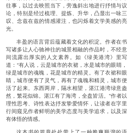
往事，以过去映照当下，旁逸斜出地进行抒情与议
论，特别是经过梳理、提炼、升华，凸显出一咏三
叹、念兹在兹的情感灌注，也闪烁着文学美感的亮
光。
丰盈的语言背后蕴藏着文化的积淀。作者在书
写诸多让人心驰神往的城景相融的作品时，不经意
间流露出厚实的人文素养。如《绿美港湾》里写
道：“有人说，云是城市的衣裙，水是城市的眼睛，
绿是城市的魂魄，花是城市的精灵。有了衣裙和眼
睛，城市便有了灵气，再有了魂魄和精灵，城市便
活了起来。东西两岸，隔水相望，湛江港湾绿意盎
然，繁花似锦。湛江有了海湾，全盘皆活。”作者以
理性思考、诗性表达抒发挚爱情怀，让读者在字里
行间窥见作者鲜明的美学态度与美学追求，以及深
有体悟的情感。
这本书的篇章处处带上了一种脆爽顺溜的语