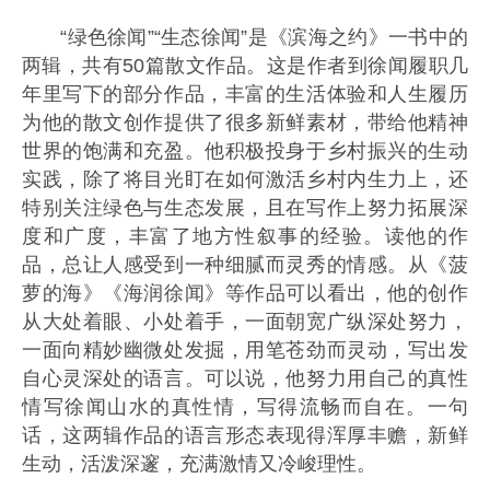
“绿色徐闻”“生态徐闻”是《滨海之约》一书中的
两辑，共有50篇散文作品。这是作者到徐闻履职几
年里写下的部分作品，丰富的生活体验和人生履历
为他的散文创作提供了很多新鲜素材，带给他精神
世界的饱满和充盈。他积极投身于乡村振兴的生动
实践，除了将目光盯在如何激活乡村内生力上，还
特别关注绿色与生态发展，且在写作上努力拓展深
度和广度，丰富了地方性叙事的经验。读他的作
品，总让人感受到一种细腻而灵秀的情感。从《菠
萝的海》《海润徐闻》等作品可以看出，他的创作
从大处着眼、小处着手，一面朝宽广纵深处努力，
一面向精妙幽微处发掘，用笔苍劲而灵动，写出发
自心灵深处的语言。可以说，他努力用自己的真性
情写徐闻山水的真性情，写得流畅而自在。一句
话，这两辑作品的语言形态表现得浑厚丰赡，新鲜
生动，活泼深邃，充满激情又冷峻理性。