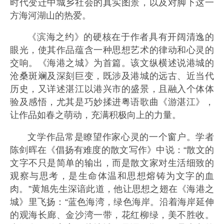
时代变迁中城乡社会的真实图景，以及对脚下这一
方海河湖山的热爱。
《滨海之约》的硬核在于作者具有开阔清逸的
眼光，使其作品蕴含一种思想艺术的律动和心灵的
交响。《海港之城》为首篇。该文纵横述说港城的
沧桑斑斓及深刻巨变，既涉及港城的远古、近当代
历史，又详述湛江以港兴市的盛景，且融入个体体
验及感悟，尤其是巧妙揉进粤语歌曲《游湛江》，
让作品如春之萌动，充满积极向上的力量。
文学作品常是瞭望作家心灵的一个窗户。学者
陈剑晖在《倡扬有难度的散文写作》中说：“散文的
文字不只是简单的输出，而是散文家对生活细致的
观察与思考，是生命体温和思想熔铸为文字的血
肉。”黄旭先生深谙此道，他让思想之翅在《海港之
城》里飞扬：“蓝色海湾，绿色海岸。沿着海岸延伸
的观海长廊、金沙湾一带，花红柳绿，美不胜收。