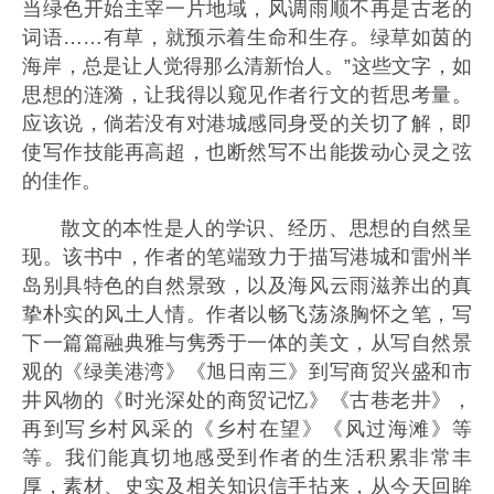
当绿色开始主宰一片地域，风调雨顺不再是古老的
词语……有草，就预示着生命和生存。绿草如茵的
海岸，总是让人觉得那么清新怡人。”这些文字，如
思想的涟漪，让我得以窥见作者行文的哲思考量。
应该说，倘若没有对港城感同身受的关切了解，即
使写作技能再高超，也断然写不出能拨动心灵之弦
的佳作。
散文的本性是人的学识、经历、思想的自然呈
现。该书中，作者的笔端致力于描写港城和雷州半
岛别具特色的自然景致，以及海风云雨滋养出的真
挚朴实的风土人情。作者以畅飞荡涤胸怀之笔，写
下一篇篇融典雅与隽秀于一体的美文，从写自然景
观的《绿美港湾》《旭日南三》到写商贸兴盛和市
井风物的《时光深处的商贸记忆》《古巷老井》，
再到写乡村风采的《乡村在望》《风过海滩》等
等。我们能真切地感受到作者的生活积累非常丰
厚，素材、史实及相关知识信手拈来，从今天回眸