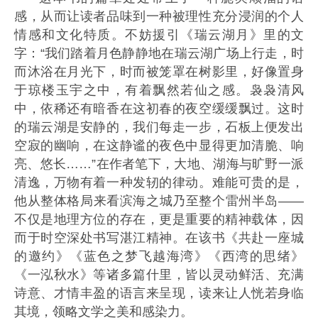
感，从而让读者品味到一种被理性充分浸润的个人
情感和文化特质。不妨援引《瑞云湖月》里的文
字：“我们踏着月色静静地在瑞云湖广场上行走，时
而沐浴在月光下，时而被笼罩在树影里，好像置身
于琼楼玉宇之中，有着飘然若仙之感。袅袅清风
中，依稀还有暗香在这初春的夜空缓缓飘过。这时
的瑞云湖是安静的，我们每走一步，石板上便发出
空寂的幽响，在这静谧的夜色中显得更加清脆、响
亮、悠长……”在作者笔下，大地、湖海与旷野一派
清逸，万物有着一种发轫的律动。难能可贵的是，
他从整体格局来看滨海之城乃至整个雷州半岛——
不仅是地理方位的存在，更是重要的精神载体，因
而于时空深处书写湛江精神。在该书《共赴一座城
的邀约》《蓝色之梦飞越海湾》《西湾的思绪》
《一泓秋水》等诸多篇什里，皆以灵动鲜活、充满
诗意、才情丰盈的语言来呈现，读来让人恍若身临
其境，领略文学之美和感染力。