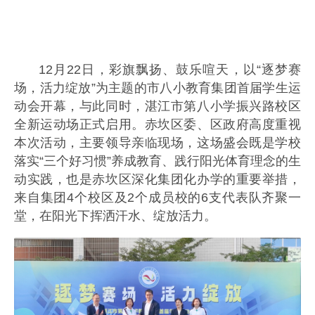
12月22日，彩旗飘扬、鼓乐喧天，以“逐梦赛
场，活力绽放”为主题的市八小教育集团首届学生运
动会开幕，与此同时，湛江市第八小学振兴路校区
全新运动场正式启用。赤坎区委、区政府高度重视
本次活动，主要领导亲临现场，这场盛会既是学校
落实“三个好习惯”养成教育、践行阳光体育理念的生
动实践，也是赤坎区深化集团化办学的重要举措，
来自集团4个校区及2个成员校的6支代表队齐聚一
堂，在阳光下挥洒汗水、绽放活力。