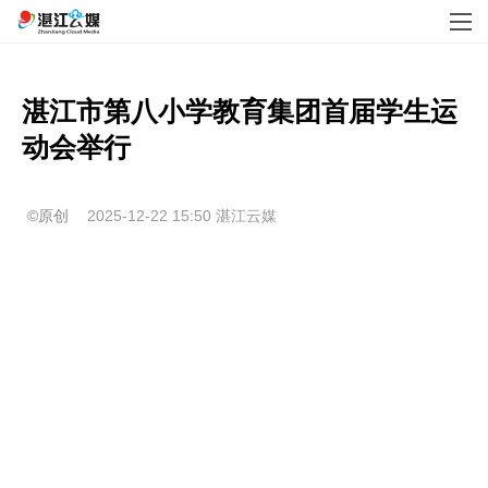
湛江市第八小学教育集团首届学生运
动会举行
©原创
2025-12-22 15:50
湛江云媒