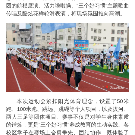
团的航模展演、活力啦啦操、“三个好习惯”主题歌曲
传唱及酷炫花样轮滑表演，将现场氛围推向高潮。
本次运动会紧扣阳光体育理念，设置了50米
跑、100米跑、跳远、跳绳等个人项目，以及拔河、
两人三足等团体项目。赛事不仅是对学生身体素质
的锤炼，更是“三个好习惯”养成教育的生动实践。各
校区学子在赛场上奋勇争先、团结协作，既体验了