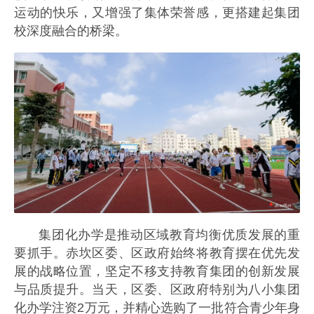
运动的快乐，又增强了集体荣誉感，更搭建起集团
校深度融合的桥梁。
集团化办学是推动区域教育均衡优质发展的重
要抓手。赤坎区委、区政府始终将教育摆在优先发
展的战略位置，坚定不移支持教育集团的创新发展
与品质提升。当天，区委、区政府特别为八小集团
化办学注资2万元，并精心选购了一批符合青少年身