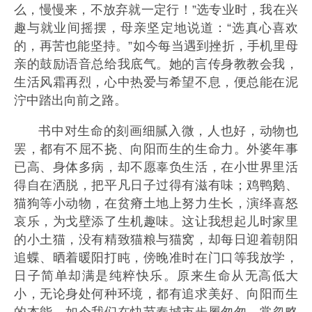
么，慢慢来，不放弃就一定行！”选专业时，我在兴
趣与就业间摇摆，母亲坚定地说道：“选真心喜欢
的，再苦也能坚持。”如今每当遇到挫折，手机里母
亲的鼓励语音总给我底气。她的言传身教教会我，
生活风霜再烈，心中热爱与希望不息，便总能在泥
泞中踏出向前之路。
书中对生命的刻画细腻入微，人也好，动物也
罢，都有不屈不挠、向阳而生的生命力。外婆年事
已高、身体多病，却不愿辜负生活，在小世界里活
得自在洒脱，把平凡日子过得有滋有味；鸡鸭鹅、
猫狗等小动物，在贫瘠土地上努力生长，演绎喜怒
哀乐，为戈壁添了生机趣味。这让我想起儿时家里
的小土猫，没有精致猫粮与猫窝，却每日迎着朝阳
追蝶、晒着暖阳打盹，傍晚准时在门口等我放学，
日子简单却满是纯粹快乐。原来生命从无高低大
小，无论身处何种环境，都有追求美好、向阳而生
的本能。如今我们在快节奏城市步履匆匆，常忽略