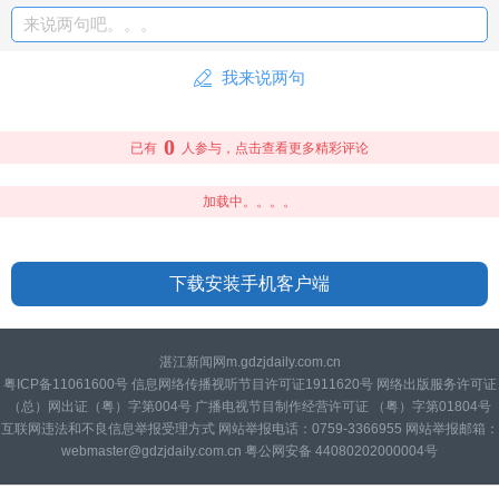
来说两句吧。。。
我来说两句
0
已有
人参与，点击查看更多精彩评论
加载中。。。。
下载安装手机客户端
湛江新闻网m.gdzjdaily.com.cn
粤ICP备11061600号 信息网络传播视听节目许可证1911620号 网络出版服务许可证
（总）网出证（粤）字第004号 广播电视节目制作经营许可证 （粤）字第01804号
互联网违法和不良信息举报受理方式 网站举报电话：0759-3366955 网站举报邮箱：
webmaster@gdzjdaily.com.cn 粤公网安备 44080202000004号