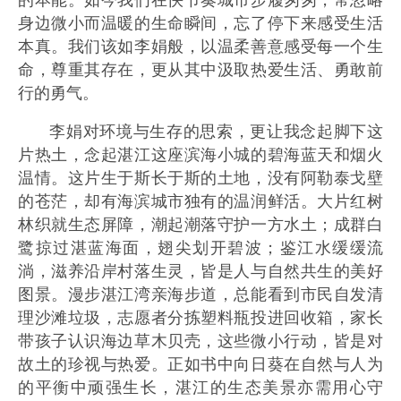
身边微小而温暖的生命瞬间，忘了停下来感受生活
本真。我们该如李娟般，以温柔善意感受每一个生
命，尊重其存在，更从其中汲取热爱生活、勇敢前
行的勇气。
李娟对环境与生存的思索，更让我念起脚下这
片热土，念起湛江这座滨海小城的碧海蓝天和烟火
温情。这片生于斯长于斯的土地，没有阿勒泰戈壁
的苍茫，却有海滨城市独有的温润鲜活。大片红树
林织就生态屏障，潮起潮落守护一方水土；成群白
鹭掠过湛蓝海面，翅尖划开碧波；鉴江水缓缓流
淌，滋养沿岸村落生灵，皆是人与自然共生的美好
图景。漫步湛江湾亲海步道，总能看到市民自发清
理沙滩垃圾，志愿者分拣塑料瓶投进回收箱，家长
带孩子认识海边草木贝壳，这些微小行动，皆是对
故土的珍视与热爱。正如书中向日葵在自然与人为
的平衡中顽强生长，湛江的生态美景亦需用心守