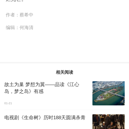
作者：
​蔡希中
编辑：
何海清
相关阅读
故土为巢 梦想为翼——品读《江心
岛，梦之岛》有感
01-21
电视剧《生命树》历时188天圆满杀青