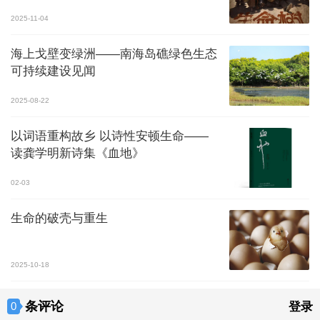
2025-11-04
海上戈壁变绿洲——南海岛礁绿色生态
可持续建设见闻
2025-08-22
以词语重构故乡 以诗性安顿生命——
读龚学明新诗集《血地》
02-03
生命的破壳与重生
2025-10-18
条评论
0
登录