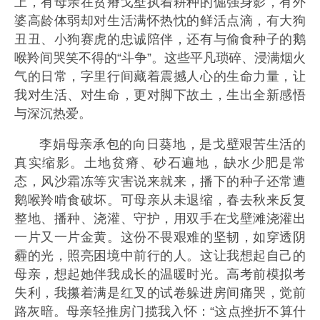
上，有母亲在贫瘠戈壁执着耕种的倔强身影，有外
婆高龄体弱却对生活满怀热忱的鲜活点滴，有大狗
丑丑、小狗赛虎的忠诚陪伴，还有与偷食种子的鹅
喉羚间哭笑不得的“斗争”。这些平凡琐碎、浸满烟火
气的日常，字里行间藏着震撼人心的生命力量，让
我对生活、对生命，更对脚下故土，生出全新感悟
与深沉热爱。
李娟母亲承包的向日葵地，是戈壁艰苦生活的
真实缩影。土地贫瘠、砂石遍地，缺水少肥是常
态，风沙霜冻等灾害说来就来，播下的种子还常遭
鹅喉羚啃食破坏。可母亲从未退缩，春去秋来反复
整地、播种、浇灌、守护，用双手在戈壁滩浇灌出
一片又一片金黄。这份不畏艰难的坚韧，如穿透阴
霾的光，照亮困境中前行的人。这让我想起自己的
母亲，想起她伴我成长的温暖时光。高考前模拟考
失利，我攥着满是红叉的试卷躲进房间痛哭，觉前
路灰暗。母亲轻推房门揽我入怀：“这点挫折不算什