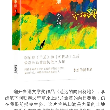
翻开鲁迅文学奖作品《遥远的向日葵地》，李
娟笔下阿勒泰戈壁草原上那片金黄的向日葵地，仍
在我眼前摇曳生姿。这片荒芜却满是力量的土地