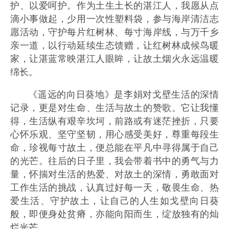
护、以爱呵护。作为土生土长的湛江人，我愿从点
滴小事做起，少用一次性塑料袋，参与海岸清洁志
愿活动，守护每片红树林、每寸海岸线，与万千乡
亲一道，以行动延续生态馈赠，让红树林成候鸟暖
家，让湛蓝常映湛江人眼眸，让故土烟火永远温暖
绵长。
《遥远的向日葵地》是李娟对戈壁生活的深情
记录，更是对生命、生活与故土的赞歌。它让我懂
得，生活纵有艰辛坎坷，前路或有迷茫挫折，只要
心怀乐观、坚守坚韧，用心感受美好，尊重每段生
命，珍视每寸故土，便总能在平凡中寻得属于自己
的光芒。往后的日子里，我会带着书中的勇气与力
量，怀揣对生活的热爱、对故土的深情，勇敢面对
工作生活的挑战，认真过好每一天，敬畏生命、热
爱生活、守护故土，让自己的人生如戈壁向日葵
般，即便身处贫瘠，亦能向阳而生，绽放独有的灿
烂光芒。